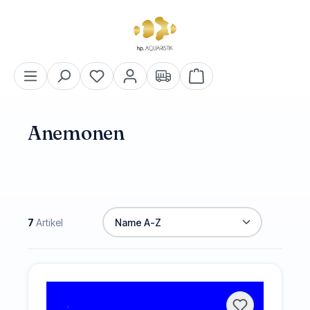
alt springen
Warenkorb enthält 0 Pos
Anemonen
7
Artikel