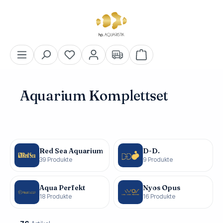
alt springen
Warenkorb enthält 0 Pos
Aquarium Komplettset
Red Sea Aquarium
D-D.
39 Produkte
9 Produkte
Aqua Perfekt
Nyos Opus
18 Produkte
16 Produkte