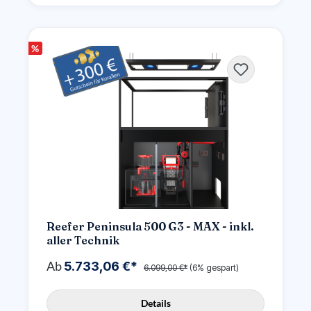
%
Reefer Peninsula 500 G3 - MAX - inkl.
aller Technik
Ab
5.733,06 €*
6.099,00 €*
(6% gespart)
Details