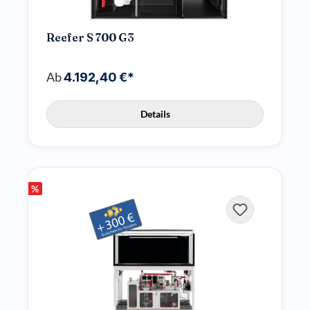
Reefer S 700 G3
Ab
4.192,40 €*
Details
%