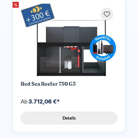
%
Red Sea Reefer 750 G3
Ab
3.712,06 €*
Details