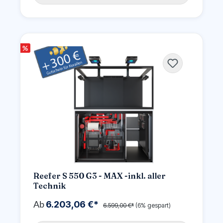
%
Reefer S 550 G3 - MAX -inkl. aller
Technik
Ab
6.203,06 €*
6.599,00 €*
(6% gespart)