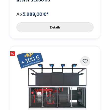
Reefer S 1000 G3
Ab
5.989,00 €*
Details
%