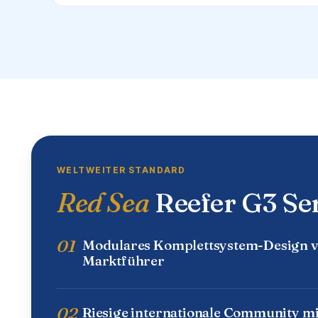
WELTWEITER STANDARD
Red Sea
Reefer G3 Se
01
Modulares Komplettsystem-Design 
Marktführer
02
Riesige internationale Community mi