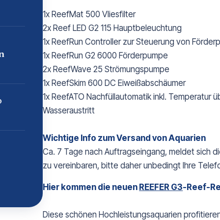
1x ReefMat 500 Vliesfilter
2x Reef LED G2 115 Hauptbeleuchtung
1x ReefRun Controller zur Steuerung von Förd
n
1x ReefRun G2 6000 Förderpumpe
2x ReefWave 25 Strömungspumpe
1x ReefSkim 600 DC Eiweißabschäumer
1x ReefATO Nachfüllautomatik inkl. Temperatur
p
Wasseraustritt
Wichtige Info zum Versand von Aquarien
Ca. 7 Tage nach Auftragseingang, meldet sich di
zu vereinbaren, bitte daher unbedingt Ihre Tele
Hier kommen die neuen
REEFER G3
-Reef-R
Diese schönen Hochleistungsaquarien profitiere