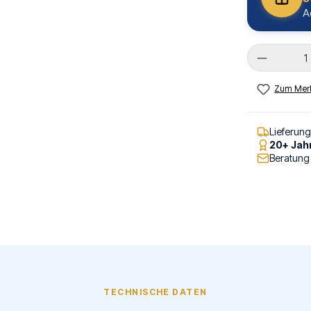
A
Produkt 
Zum Merk
Lieferun
20+ Jah
Beratung
TECHNISCHE DATEN