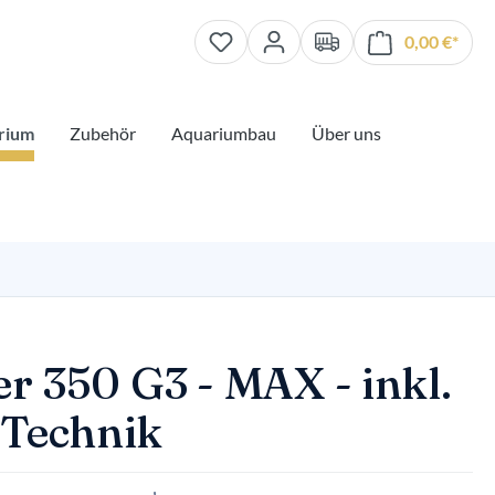
0,00 €*
Waren
rium
Zubehör
Aquariumbau
Über uns
er 350 G3 - MAX - inkl.
 Technik