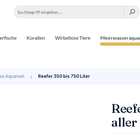
rfische
Korallen
Wirbellose Tiere
Meerwasseraqua
ea Aquarium
Reefer 350 bis 750 Liter
Reef
aller