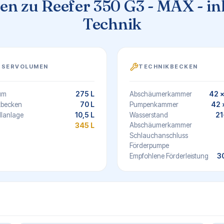
n zu Reefer 350 G3 - MAX - ink
Technik
SSERVOLUMEN
TECHNIKBECKEN
275 L
42 
um
Abschäumerkammer
70 L
42 
kbecken
Pumpenkammer
10,5 L
21
llanlage
Wasserstand
345 L
Abschäumerkammer
Schlauchanschluss
Förderpumpe
3
Empfohlene Förderleistung