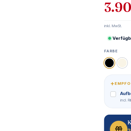
3.90
inkl. MwSt.
Verfügb
FARBE
AUSWÄHLE
Schwarz
Wei
+
EMPFO
Aufb
incl. 
K
3