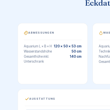
Eckdate
ABMESSUNGEN
WA
120 × 50 × 53 cm
Aquarium L × B × H
Aquari
50 cm
Wasserstandshöhe
Techni
140 cm
Gesamthöhe inkl.
Nachfü
Unterschrank
Gesamt
AUSSTATTUNG