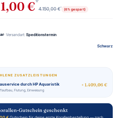
*
1,00 €
*
4.150,00 €
(6% gespart)
ar
· Versandart:
Speditionstermin
Schwarz
N
ß
HLENE ZUSATZLEISTUNGEN
auservice durch HP Aquaristik
+ 1.409,06 €
Riffaufbau, Flutung, Einweisung
orallen-Gutschein geschenkt
00 €
Gutschein für deine erste Korallenbestellung — nach