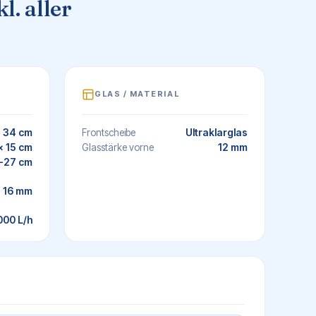
l. aller
GLAS / MATERIAL
x 34 cm
Ultraklarglas
Frontscheibe
x 15 cm
12 mm
Glasstärke vorne
-27 cm
16 mm
000 L/h