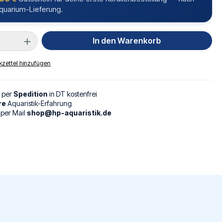
quarium-Lieferung.
Anzahl: Gib den gewünschten Wert ein oder
In den Warenkorb
zettel hinzufügen
g per
Spedition
in DT kostenfrei
re
Aquaristik-Erfahrung
 per Mail
shop@hp-aquaristik.de