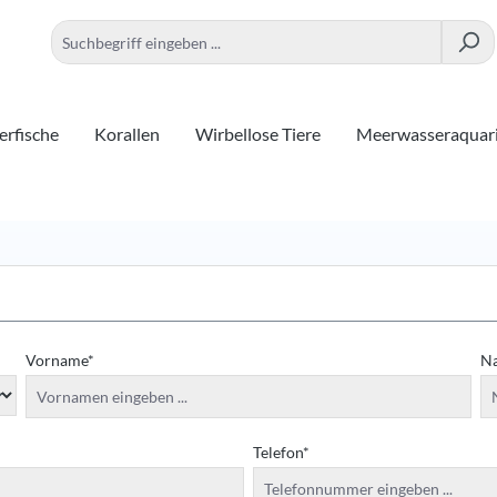
rfische
Korallen
Wirbellose Tiere
Meerwasseraquar
Vorname*
N
Telefon*