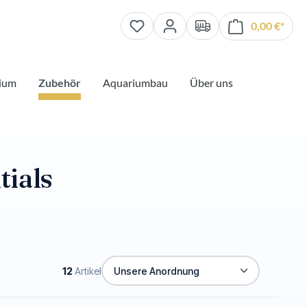
0,00 €*
Waren
ium
Zubehör
Aquariumbau
Über uns
tials
12
Artikel