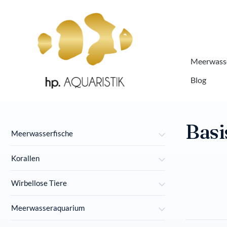
springen
Zur Hauptnavigation springen
Meerwasse
Blog
Basi
Meerwasserfische
Korallen
Wirbellose Tiere
Meerwasseraquarium