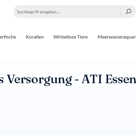
rfische
Korallen
Wirbellose Tiere
Meerwasseraquar
s Versorgung - ATI Essen