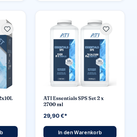
 2x10L
ATI Essentials SPS Set 2 x
2700 ml
29,90 €*
rb
In den Warenkorb