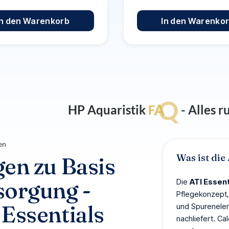
In den Warenkorb
In den Warenko
s
Q
HP Aquaristik
F
A
- Alles 
en
Was ist die
gen zu
Basis
sorgung -
Die
ATI Essent
Pflegekonzept,
Essentials
und Spurenele
nachliefert. C