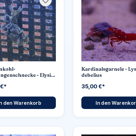
nkohl-
Kardinalsgarnele - Ly
ngenschnecke - Elysia
debelius
ta
 €*
35,00 €*
In den Warenkorb
In den Warenko