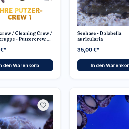
crew / Cleaning Crew /
Seehase - Dolabella
truppe - Putzercrew:
auricularia
crew 1
 €*
35,00 €*
In den Warenkorb
In den Warenko