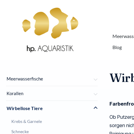
springen
Zur Hauptnavigation springen
Meerwasse
Blog
Wirb
Meerwasserfische
Korallen
Farbenfro
Wirbellose Tiere
Ob Putzerg
Krebs & Garnele
sorgen nic
Schnecke
Reinigung 