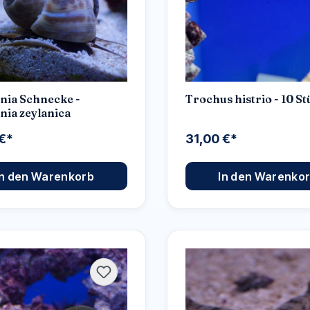
nia Schnecke -
Trochus histrio - 10 S
nia zeylanica
 €*
31,00 €*
In den Warenkorb
In den Warenko