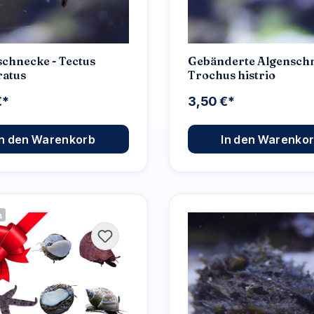
chnecke - Tectus
Gebänderte Algenschn
ratus
Trochus histrio
€*
3,50 €*
In den Warenkorb
In den Warenko
n