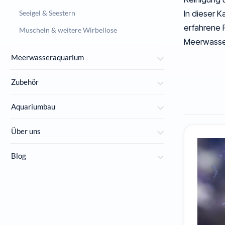
Seeigel & Seestern
In dieser 
erfahrene 
Muscheln & weitere Wirbellose
Meerwasse
Krebs & G
Muscheln 
Meerwasseraquarium
25 Arten
10 Arten
Zubehör
Aquariumbau
Über uns
Blog