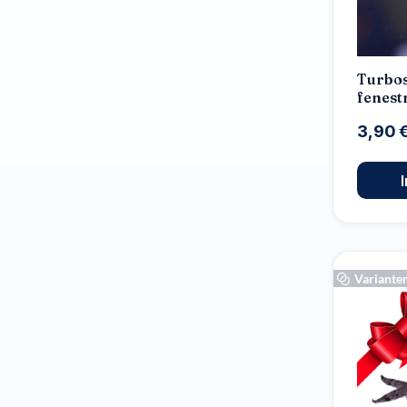
Turbos
fenest
3,90 
Variante