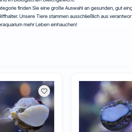
Kategorie finden Sie eine große Auswahl an gesunden, gut eing
Riffhalter. Unsere Tiere stammen ausschließlich aus verantwo
raquarium mehr Leben einhauchen!
arnele
Schnecke
& weitere Wirbellose
13 Arten