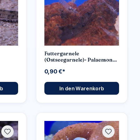
Futtergarnele
(Ostseegarnele)- Palaemon
adspersus
0,90 €*
rb
In den Warenkorb