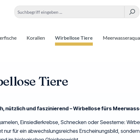
rfische
Korallen
Wirbellose Tiere
Meerwasseraqua
ellose Tiere
h, nützlich und faszinierend – Wirbellose fürs Meerwas
arnelen, Einsiedlerkrebse, Schnecken oder Seesterne:
Wirbe
ht nur für ein abwechslungsreiches Erscheinungsbild, sonde
und im biologischen Gleichgewicht.