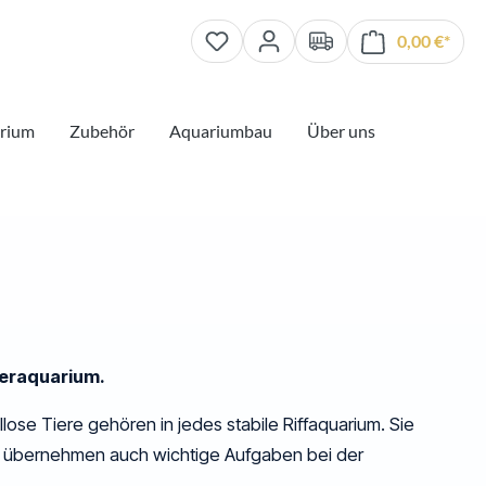
0,00 €*
Waren
rium
Zubehör
Aquariumbau
Über uns
seraquarium.
llose Tiere
gehören in jedes stabile Riffaquarium. Sie
rn übernehmen auch wichtige Aufgaben bei der