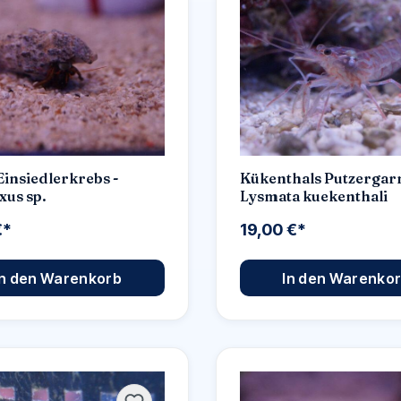
Einsiedlerkrebs -
Kükenthals Putzergarn
xus sp.
Lysmata kuekenthali
€*
19,00 €*
In den Warenkorb
In den Warenko