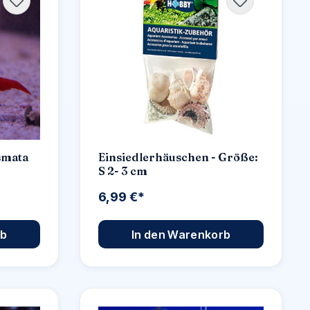
smata
Einsiedlerhäuschen - Größe:
S 2- 3 cm
6,99 €*
rb
In den Warenkorb