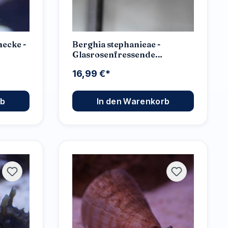
ecke -
Berghia stephanieae -
Glasrosenfressende
Nacktschnecke
16,99 €*
rb
In den Warenkorb