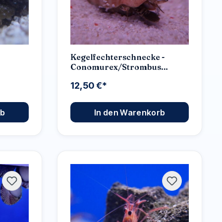
Kegelfechterschnecke -
Conomurex/Strombus
luhuanus
12,50 €*
rb
In den Warenkorb