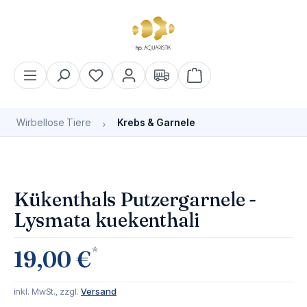
alt springen
Warenkorb enthält 0 Pos
Wirbellose Tiere
Krebs & Garnele
Bildergalerie überspringen
Kükenthals Putzergarnele -
Lysmata kuekenthali
*
19,00 €
inkl. MwSt., zzgl.
Versand