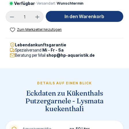
Verfügbar
· Versandart:
Wunschtermin
Produkt Anzahl: Gib den gewünschten Wert ei
In den Warenkorb
Zum Merkzettel hinzufügen
Lebendankunftsgarantie
Spezialversand
Mi - Fr - Sa
Beratung per Mail
shop@hp-aquaristik.de
DETAILS AUF EINEN BLICK
Eckdaten zu Kükenthals
Putzergarnele - Lysmata
kuekenthali
Aquariumgröße
ca. 50 Liter