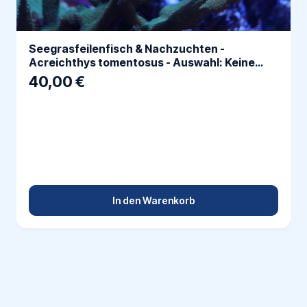
Seegrasfeilenfisch & Nachzuchten -
Acreichthys tomentosus - Auswahl: Keine
Nachzucht
40,00 €
In den Warenkorb