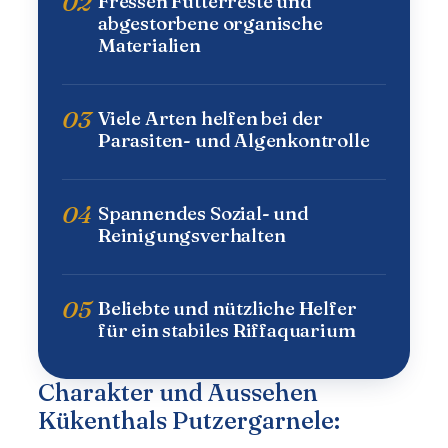
02
Fressen Futterreste und
abgestorbene organische
Materialien
03
Viele Arten helfen bei der
Parasiten- und Algenkontrolle
04
Spannendes Sozial- und
Reinigungsverhalten
05
Beliebte und nützliche Helfer
für ein stabiles Riffaquarium
Charakter und Aussehen
Kükenthals Putzergarnele: