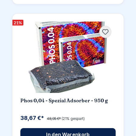
21
%
Phos 0,04 - Spezial Adsorber - 950 g
38,67 €*
48,95 €*
(21% gespart)
In den Warenkorb