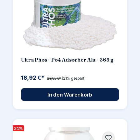
Ultra Phos - Po4 Adsorber Alu - 365 g
18,92 €*
23,95 €*
(21% gespart)
In den Warenkorb
21
%