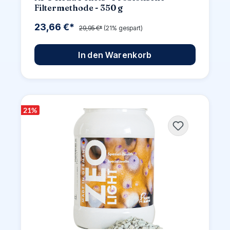
Filtermethode - 350 g
23,66 €*
29,95 €*
(21% gespart)
In den Warenkorb
21
%