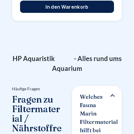
In den Warenkorb
Q
A
F
HP Aquaristik
- Alles rund ums
Aquarium
Häufige Fragen
Welches
Fragen zu
Fauna
Filtermater
Marin
ial /
Filtermaterial
Nährstoffre
hilft bei