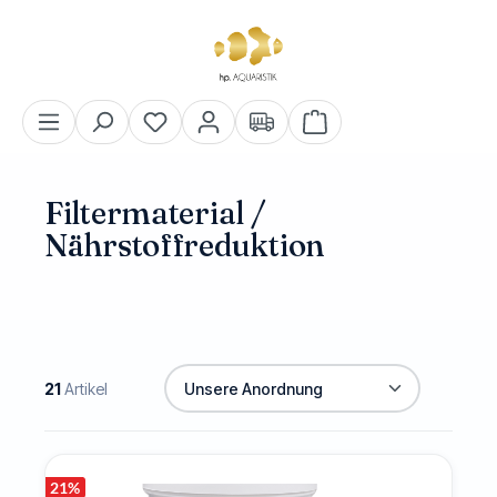
alt springen
Warenkorb enthält 0 Pos
Filtermaterial /
Nährstoffreduktion
21
Artikel
21
%