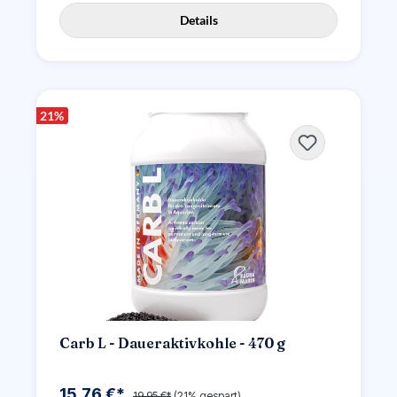
Details
21
%
Carb L - Daueraktivkohle - 470 g
15,76 €*
19,95 €*
(21% gespart)