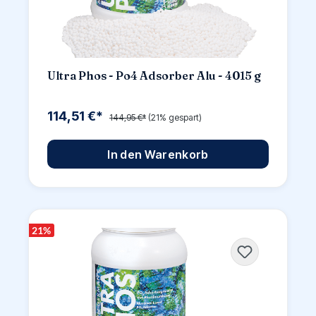
Ultra Phos - Po4 Adsorber Alu - 4015 g
114,51 €*
144,95 €*
(21% gespart)
In den Warenkorb
21
%