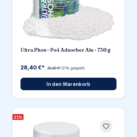
Ultra Phos - Po4 Adsorber Alu - 730 g
28,40 €*
35,95 €*
(21% gespart)
In den Warenkorb
21
%