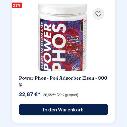
21
%
Power Phos - Po4 Adsorber Eisen - 800
g
22,87 €*
28,95 €*
(21% gespart)
In den Warenkorb