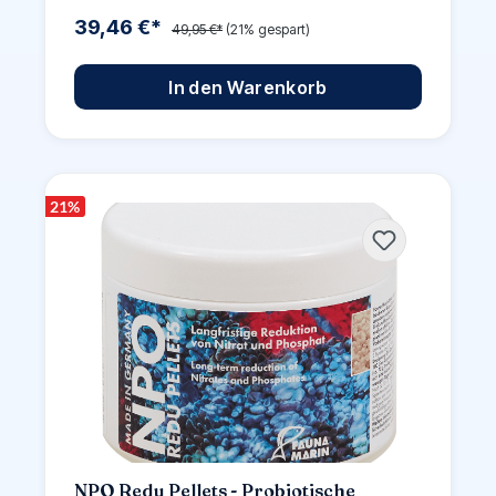
39,46 €*
49,95 €*
(21% gespart)
In den Warenkorb
21
%
NPO Redu Pellets - Probiotische