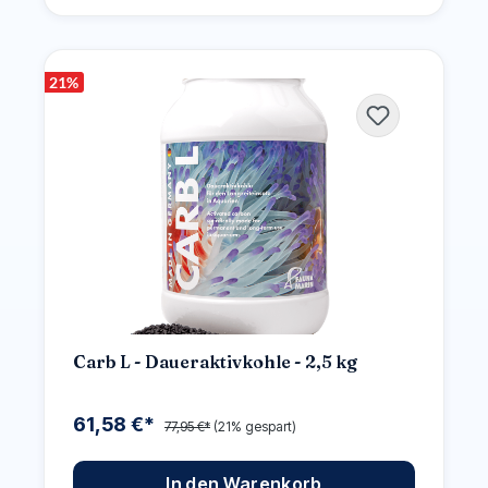
21
%
Carb L - Daueraktivkohle - 2,5 kg
61,58 €*
77,95 €*
(21% gespart)
In den Warenkorb