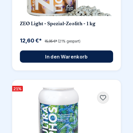
ZEO Light - Spezial-Zeolith - 1 kg
12,60 €*
15,95 €*
(21% gespart)
In den Warenkorb
21
%