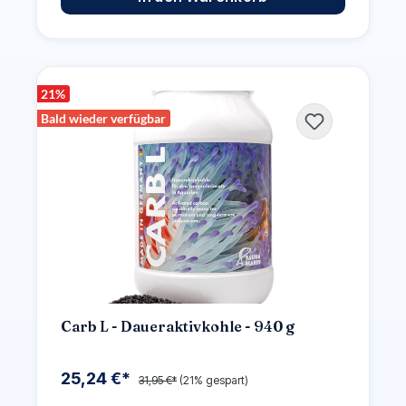
21
%
Bald wieder verfügbar
Carb L - Daueraktivkohle - 940 g
25,24 €*
31,95 €*
(21% gespart)