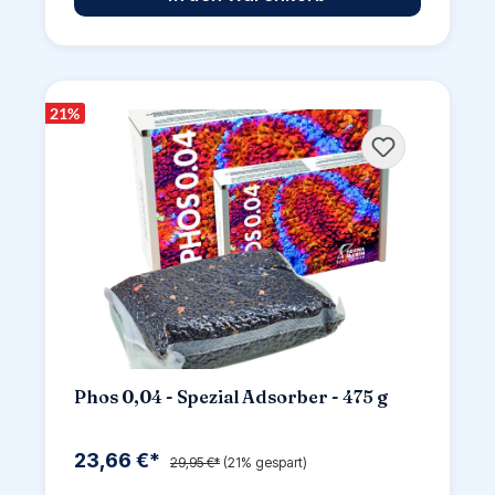
21
%
Phos 0,04 - Spezial Adsorber - 475 g
23,66 €*
29,95 €*
(21% gespart)