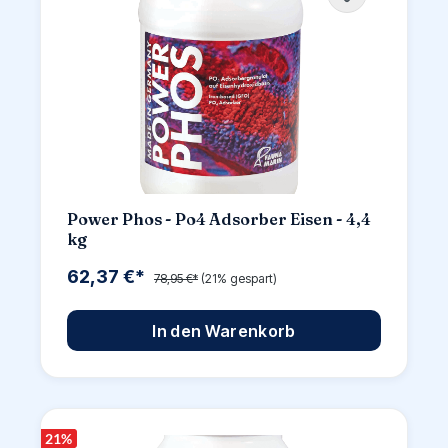
Power Phos - Po4 Adsorber Eisen - 4,4
kg
62,37 €*
78,95 €*
(21% gespart)
In den Warenkorb
21
%