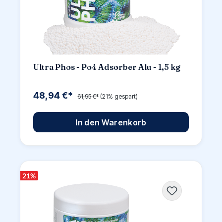
Ultra Phos - Po4 Adsorber Alu - 1,5 kg
48,94 €*
61,95 €*
(21% gespart)
In den Warenkorb
21
%