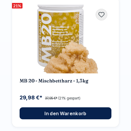
21
%
MB 20 - Mischbettharz - 1,3kg
29,98 €*
37,95 €*
(21% gespart)
In den Warenkorb