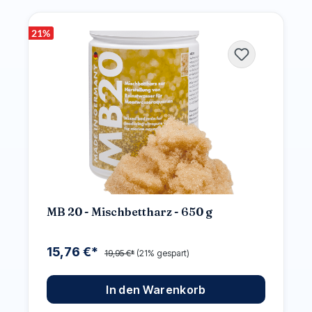
21
%
MB 20 - Mischbettharz - 650 g
15,76 €*
19,95 €*
(21% gespart)
In den Warenkorb