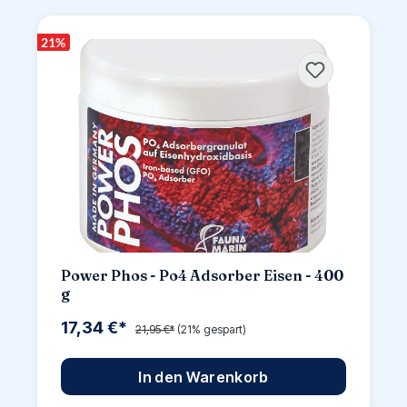
21
%
Power Phos - Po4 Adsorber Eisen - 400
g
17,34 €*
21,95 €*
(21% gespart)
In den Warenkorb