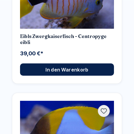
Eibls Zwergkaiserfisch - Centropyge
eibli
39,00 €*
In den Warenkorb