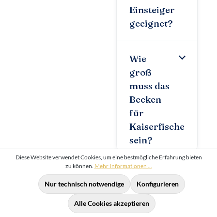
Einsteiger
geeignet?
Wie
groß
muss das
Becken
für
Kaiserfische
sein?
Diese Website verwendet Cookies, um eine bestmögliche Erfahrung bieten
zu können.
Mehr Informationen ...
Nur technisch notwendige
Konfigurieren
Kontakt
Alle Cookies akzeptieren
Wichtige Links