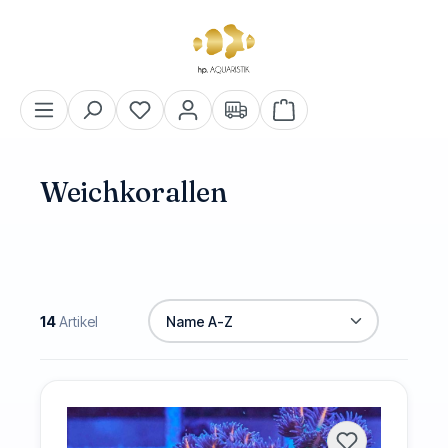
alt springen
Warenkorb enthält 0 Pos
Weichkorallen
14
Artikel