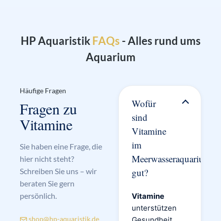
HP Aquaristik
- Alles rund ums
Aquarium
Häufige Fragen
Wofür
Fragen zu
sind
Vitamine
Vitamine
im
Sie haben eine Frage, die
Meerwasseraquarium
hier nicht steht?
Schreiben Sie uns – wir
gut?
beraten Sie gern
persönlich.
Vitamine
unterstützen
shop@hp-aquaristik.de
Gesundheit,