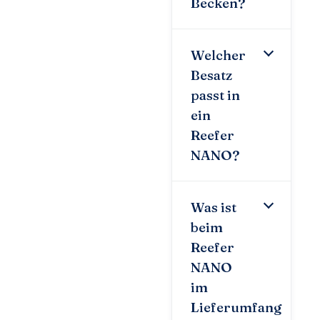
Becken?
Welcher
Besatz
passt in
ein
Reefer
NANO?
Was ist
beim
Reefer
NANO
im
Lieferumfang