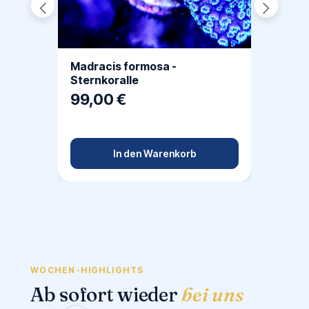
Reef T
Envir
Madracis formosa -
39,7
Sternkoralle
99,00 €
In den Warenkorb
WOCHEN-HIGHLIGHTS
Ab sofort wieder
bei uns