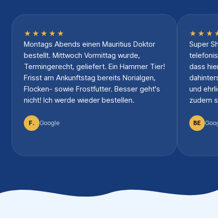
★★★★★
★★★
Montags Abends einen Mauritius Doktor
Super Sh
bestellt. Mittwoch Vormittag wurde,
telefoni
Termingerecht, geliefert. Ein Hammer Tier!
dass hie
Frisst am Ankunftstag bereits Norialgen,
dahinter
Flocken- sowie Frostfutter. Besser geht's
und ehrl
nicht! Ich werde wieder bestellen.
zudem sc
Google
Goo
F.
BE