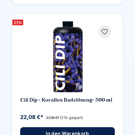
21
%
Cili Dip - Korallen Badelösung- 500 ml
22,08 €*
27,95 €*
(21% gespart)
In den Warenkorb