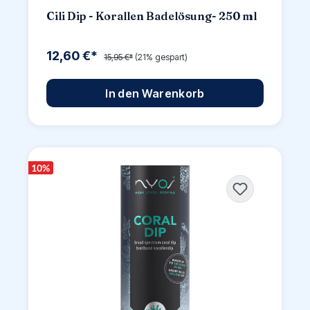
Cili Dip - Korallen Badelösung- 250 ml
12,60 €*
15,95 €*
(21% gespart)
In den Warenkorb
10
%