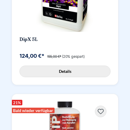
DipX 5L
124,00 €*
155,00 €*
(20% gespart)
Details
21
%
Bald wieder verfügbar