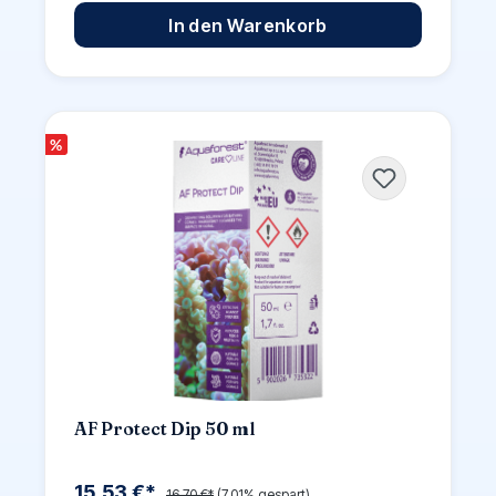
In den Warenkorb
%
AF Protect Dip 50 ml
15,53 €*
16,70 €*
(7.01% gespart)