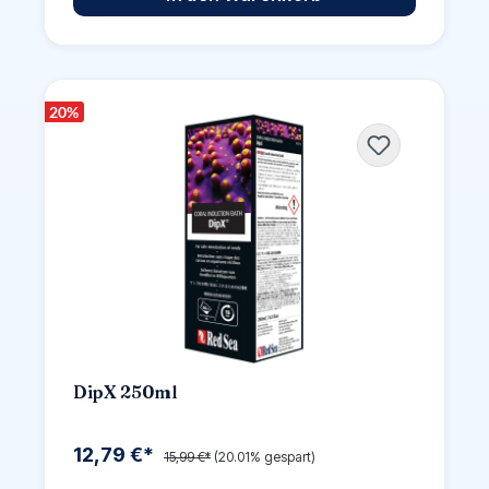
20
%
DipX 250ml
12,79 €*
15,99 €*
(20.01% gespart)