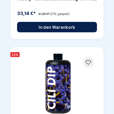
33,14 €*
41,95 €*
(21% gespart)
In den Warenkorb
21
%