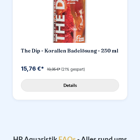
The Dip - Korallen Badelösung - 250 ml
15,76 €*
19,95 €*
(21% gespart)
Details
F
HP Aquaristik
- Alles rund ums