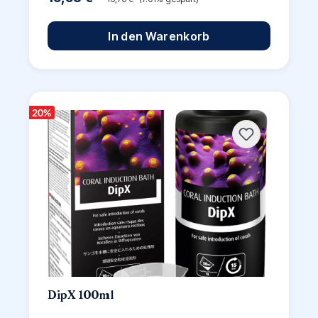
In den Warenkorb
20
%
DipX 100ml