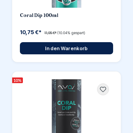
Coral Dip 100ml
10,75 €*
11,95 €*
(10.04% gespart)
In den Warenkorb
10
%