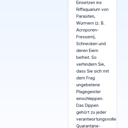
Einsetzen ins
Riffaquarium von
Parasiten,
Würmern (z. B.
Acroporen-
Fressern),
Schnecken und
deren Eiern
befreit. So
verhindern Sie,
dass Sie sich mit
dem Frag
ungebetene
Plagegeister
einschleppen.
Das Dippen
gehört zu jeder
verantwortungsvollen
Quarantäne-