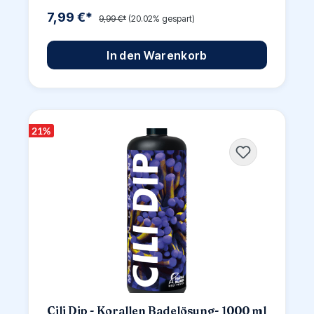
7,99 €*
9,99 €*
(20.02% gespart)
In den Warenkorb
21
%
Cili Dip - Korallen Badelösung- 1000 ml