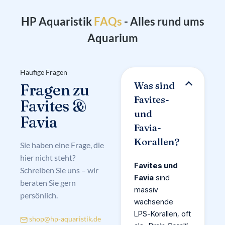
A
F
HP Aquaristik
- Alles rund ums
Aquarium
Häufige Fragen
Was sind
Fragen zu
Favites-
Favites &
und
Favia
Favia-
Korallen?
Sie haben eine Frage, die
hier nicht steht?
Favites und
Schreiben Sie uns – wir
Favia
sind
beraten Sie gern
massiv
persönlich.
wachsende
LPS-Korallen, oft
shop@hp-aquaristik.de