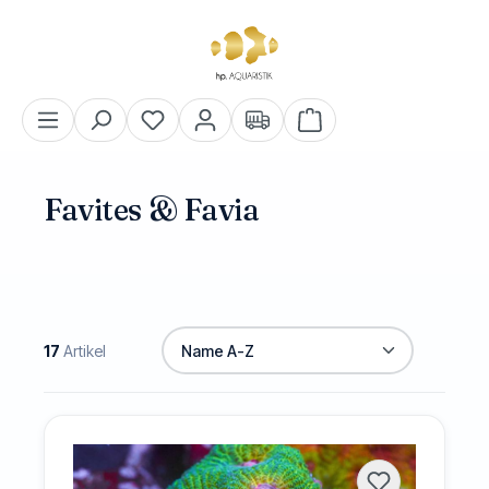
alt springen
Warenkorb enthält 0 Pos
Favites & Favia
17
Artikel