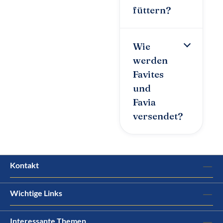
füttern?
Wie
werden
Favites
und
Favia
versendet?
Kontakt
Wichtige Links
Interessante Themen