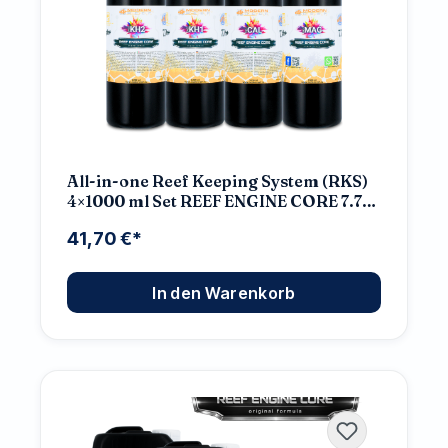
All-in-one Reef Keeping System (RKS)
4×1000 ml Set REEF ENGINE CORE 7.7x
High Concentrate
41,70 €*
In den Warenkorb