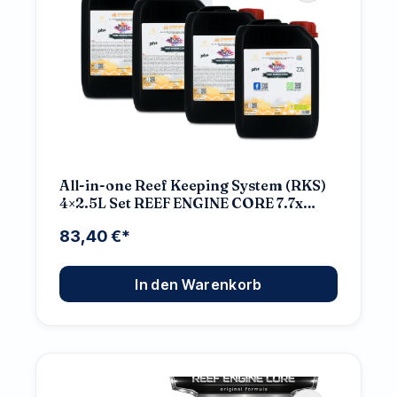
All-in-one Reef Keeping System (RKS)
4×2.5L Set REEF ENGINE CORE 7.7x
High Concentrate
83,40 €*
In den Warenkorb