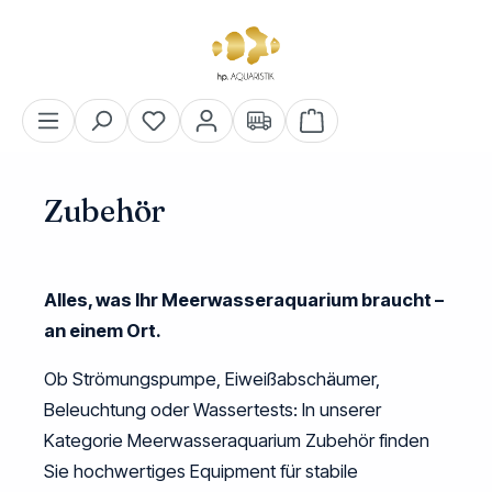
alt springen
Warenkorb enthält 0 Pos
Zubehör
Alles, was Ihr Meerwasseraquarium braucht –
an einem Ort.
Ob Strömungspumpe, Eiweißabschäumer,
Beleuchtung oder Wassertests: In unserer
Kategorie
Meerwasseraquarium Zubehör
finden
Sie hochwertiges Equipment für stabile