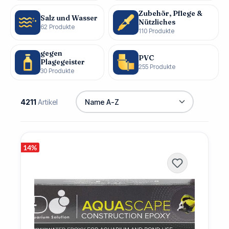
Zubehör, Pflege &
Salz und Wasser
Nützliches
62 Produkte
110 Produkte
gegen
PVC
Plagegeister
255 Produkte
30 Produkte
4211
Artikel
14
%