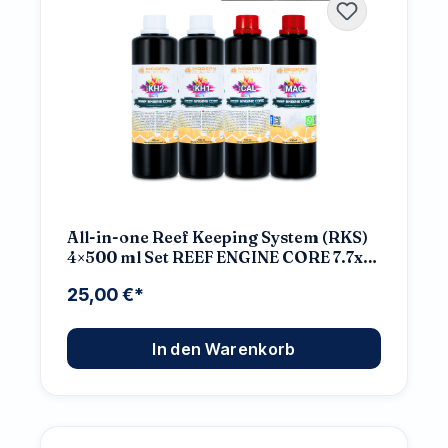
All-in-one Reef Keeping System (RKS)
4×500 ml Set REEF ENGINE CORE 7.7x
High Concentrate
25,00 €*
In den Warenkorb