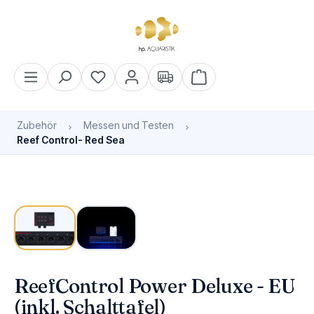
alt springen
Warenkorb enthält 0 Pos
Zubehör
Messen und Testen
Reef Control- Red Sea
Bildergalerie überspringen
ReefControl Power Deluxe - EU
(inkl. Schalttafel)