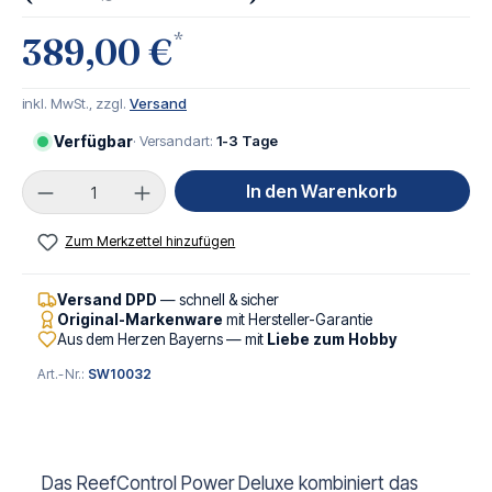
*
389,00 €
inkl. MwSt., zzgl.
Versand
Verfügbar
· Versandart:
1-3 Tage
Produkt Anzahl: Gib den gewünschten Wert ei
In den Warenkorb
Zum Merkzettel hinzufügen
Versand DPD
— schnell & sicher
Original-Markenware
mit Hersteller-Garantie
Aus dem Herzen Bayerns — mit
Liebe zum Hobby
Art.-Nr.:
SW10032
Das ReefControl Power Deluxe kombiniert das