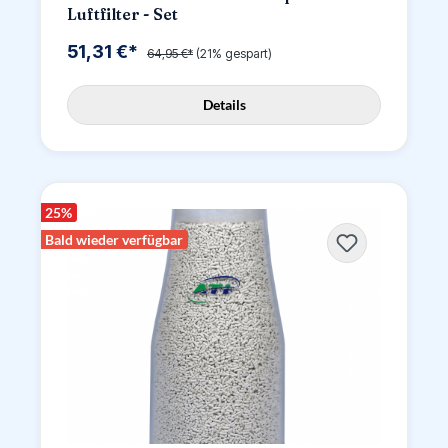
Luftfilter - Set
51,31 €*
64,95 €*
(21% gespart)
Details
25
%
Bald wieder verfügbar