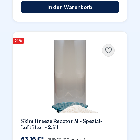
In den Warenkorb
21
%
Skim Breeze Reactor M - Spezial-
Luftfilter - 2,5 l
63,16 €*
79,95 €*
(21% gespart)