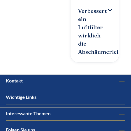
Verbessert
ein
Luftfilter
wirklich
die
Abschäumerleistun
Kontakt
Wichtige Links
Interessante Themen
Folgen Sie uns