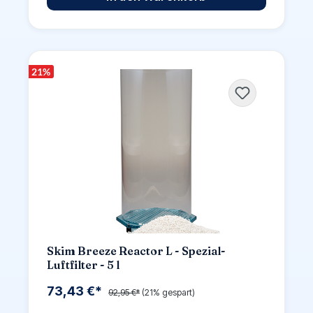
21
%
Skim Breeze Reactor L - Spezial-
Luftfilter - 5 l
73,43 €*
92,95 €*
(21% gespart)