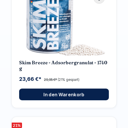
Skim Breeze - Adsorbergranulat - 1740
g
23,66 €*
29,95 €*
(21% gespart)
In den Warenkorb
21
%