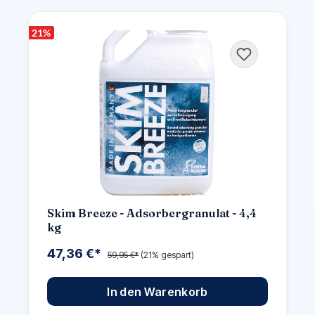
21
%
Skim Breeze - Adsorbergranulat - 4,4
kg
47,36 €*
59,95 €*
(21% gespart)
In den Warenkorb