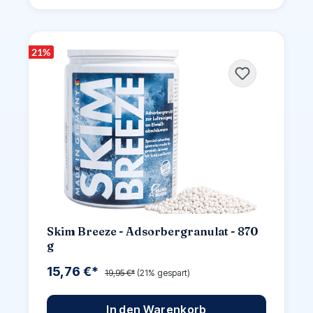
21
%
Skim Breeze - Adsorbergranulat - 870
g
15,76 €*
19,95 €*
(21% gespart)
In den Warenkorb