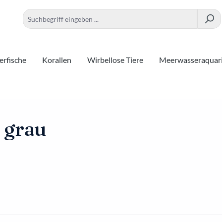
rfische
Korallen
Wirbellose Tiere
Meerwasseraquar
 grau