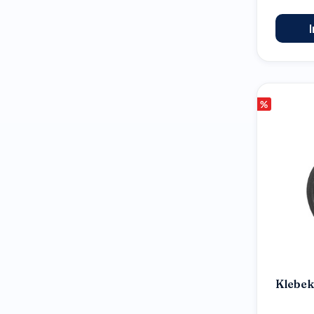
%
Klebe