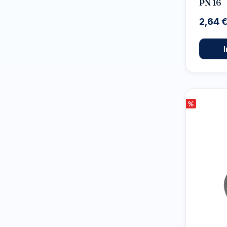
PN 16
2,64 
%