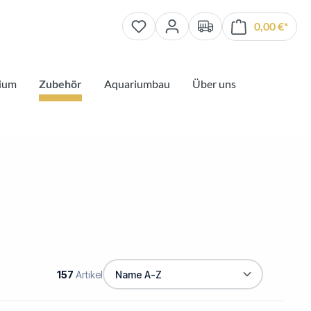
0,00 €*
Waren
ium
Zubehör
Aquariumbau
Über uns
157
Artikel