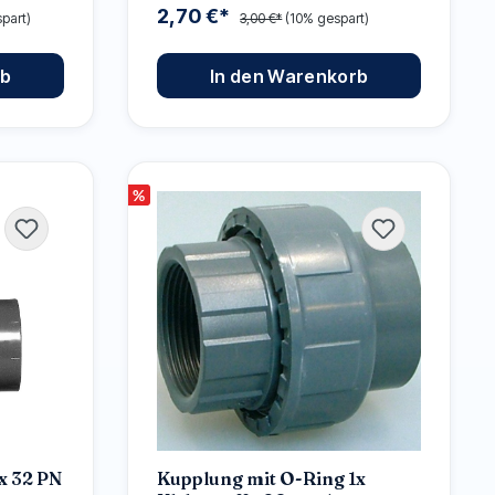
2,70 €*
part)
3,00 €*
(10% gespart)
rb
In den Warenkorb
%
x 32 PN
Kupplung mit O-Ring 1x