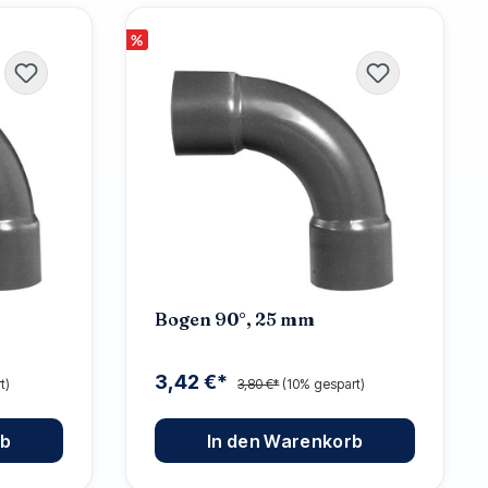
%
Bogen 90°, 25 mm
3,42 €*
t)
3,80 €*
(10% gespart)
rb
In den Warenkorb