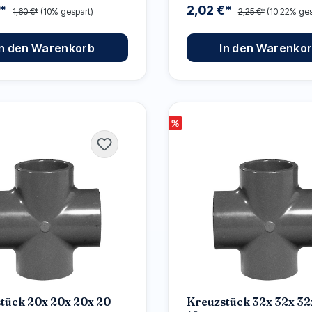
€*
2,02 €*
1,60 €*
(10% gespart)
2,25 €*
(10.22% ges
In den Warenkorb
In den Warenko
%
tück 20x 20x 20x 20
Kreuzstück 32x 32x 32