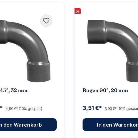
%
45°, 32 mm
Bogen 90°, 20 mm
€*
3,51 €*
4,90 €*
(10% gespart)
3,90 €*
(10% gespar
In den Warenkorb
In den Warenko