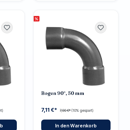
%
Bogen 90°, 50 mm
7,11 €*
t)
7,90 €*
(10% gespart)
rb
In den Warenkorb