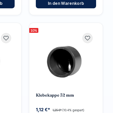
rb
In den Warenkorb
10
%
Klebekappe 32 mm
1,12 €*
1,25 €*
(10.4% gespart)