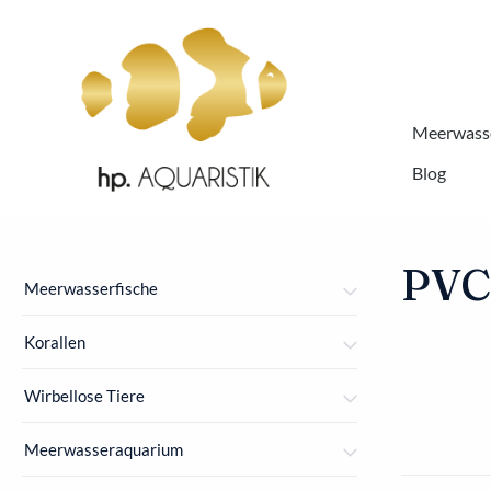
springen
Zur Hauptnavigation springen
Meerwasse
Blog
PVC
Meerwasserfische
Korallen
Wirbellose Tiere
Meerwasseraquarium