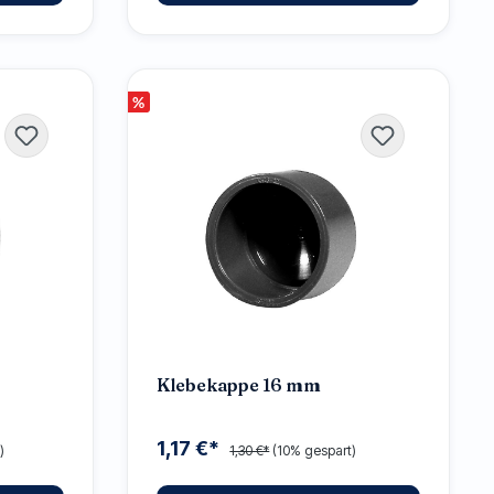
%
Klebekappe 16 mm
1,17 €*
)
1,30 €*
(10% gespart)