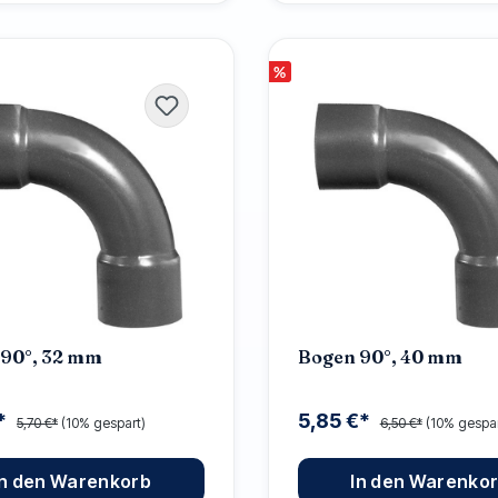
%
 90°, 32 mm
Bogen 90°, 40 mm
€*
5,85 €*
5,70 €*
(10% gespart)
6,50 €*
(10% gespar
In den Warenkorb
In den Warenko