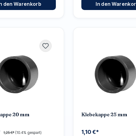
In den Warenkorb
In den Warenko
kappe 20 mm
Klebekappe 25 mm
*
1,10 €*
1,25 €*
(10.4% gespart)