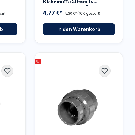
Klebemuffe 20mm 1x
Innengewinde 1/2"
4,77 €*
art)
5,30 €*
(10% gespart)
rb
In den Warenkorb
%