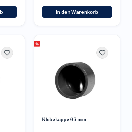
rb
In den Warenkorb
%
Klebekappe 63 mm