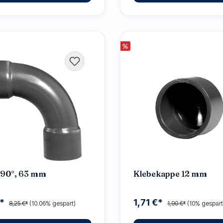
%
 90°, 63 mm
Klebekappe 12 mm
€*
1,71 €*
8,25 €*
(10.06% gespart)
1,90 €*
(10% gespart