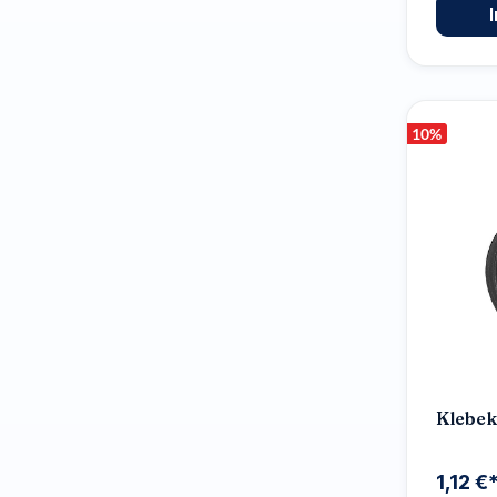
10
%
Klebe
1,12 €