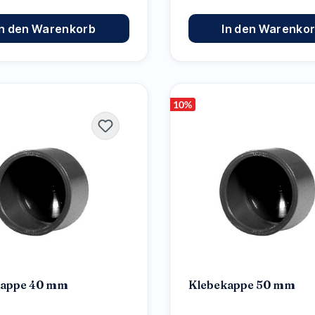
In den Warenkorb
In den Warenko
10
%
kappe 40 mm
Klebekappe 50 mm