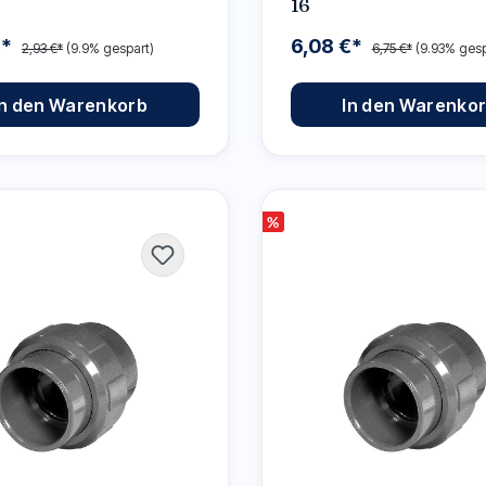
16
€*
6,08 €*
2,93 €*
(9.9% gespart)
6,75 €*
(9.93% gesp
In den Warenkorb
In den Warenko
%