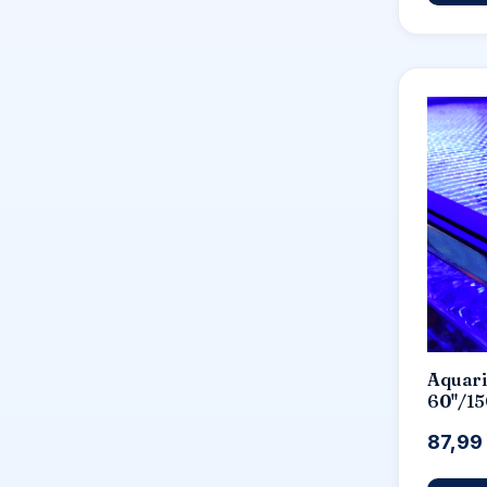
Aquar
60"/15
Univer
87,99