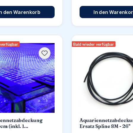
In den Warenkorb
In den Warenko
 verfügbar
Bald wieder verfügbar
iennetzabdeckung
Aquariennetzabdecku
cm (inkl. 1
Ersatz Spline 8M - 26"
salausschnitt)