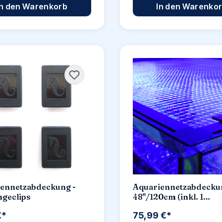
In den Warenkorb
In den Warenko
ennetzabdeckung -
Aquariennetzabdecku
geclips
48"/120cm (inkl. 1
Universalausschnitt)
€*
75,99 €*