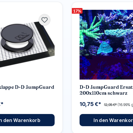
17
%
klappe D-D JumpGuard
D-D JumpGuard Ersat
200x110cm schwarz
€*
10,75 €*
12,95 €*
(16.99% g
In den Warenkorb
In den Warenko