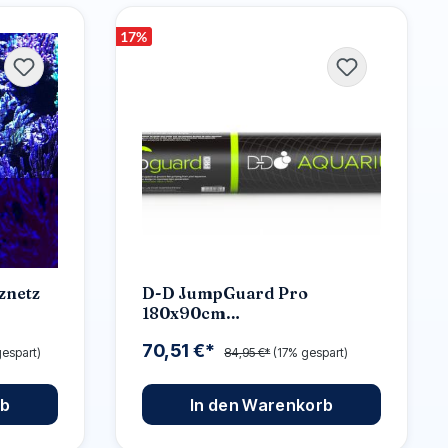
17
%
znetz
D-D JumpGuard Pro
180x90cm
Springschutzgitter
70,51 €*
espart)
84,95 €*
(17% gespart)
rb
In den Warenkorb