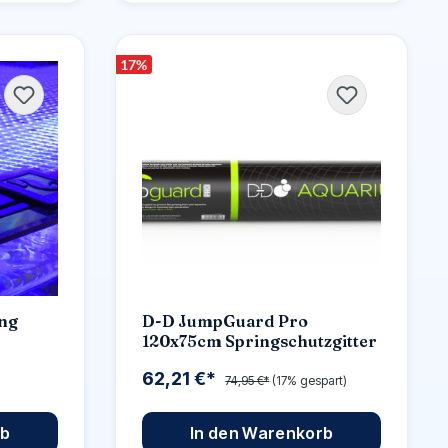
17
%
ng
D-D JumpGuard Pro
120x75cm Springschutzgitter
62,21 €*
74,95 €*
(17% gespart)
rb
In den Warenkorb