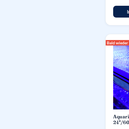
Bald wieder
Aquar
24"/60
Univer