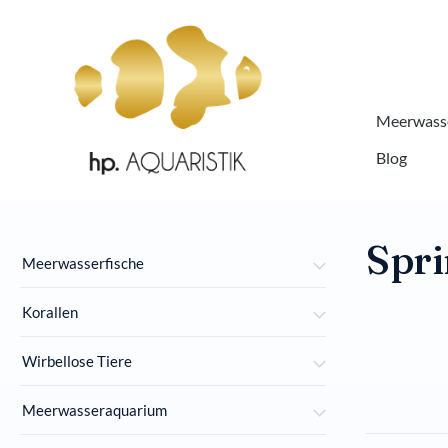
springen
Zur Hauptnavigation springen
Meerwasse
Blog
Spri
Meerwasserfische
Korallen
Wirbellose Tiere
Meerwasseraquarium