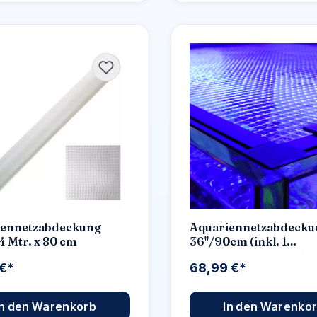
iennetzabdeckung
Aquariennetzabdecku
4 Mtr. x 80 cm
36"/90cm (inkl. 1
Universalausschnitt)
 €*
68,99 €*
In den Warenkorb
In den Warenko