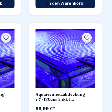
rb
In den Warenkorb
ng
Aquariennetzabdeckung
72"/180cm (inkl. 1
Universalausschnitt)Versand
99,99 €*
nur auf Palette