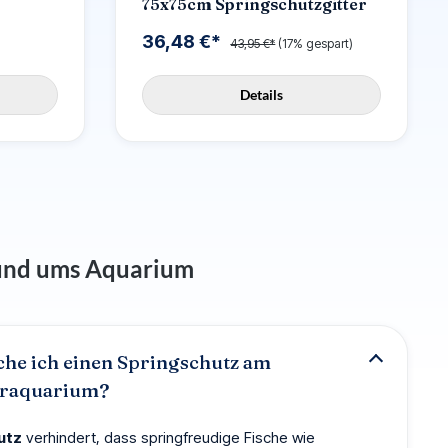
75x75cm Springschutzgitter
36,48 €*
43,95 €*
(17% gespart)
Details
rund ums Aquarium
he ich einen Springschutz am
raquarium?
utz
verhindert, dass springfreudige Fische wie