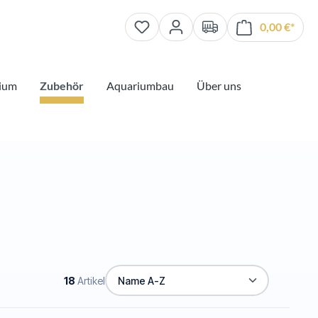
0,00 €*
Waren
ium
Zubehör
Aquariumbau
Über uns
18
Artikel