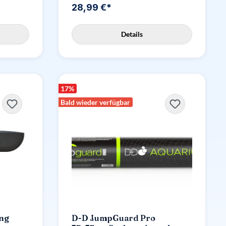
28,99 €*
Details
17
%
Bald wieder verfügbar
ng
D-D JumpGuard Pro