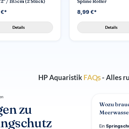
72" / 183cm (2 Stück)
Spline Roller
 €*
8,99 €*
Details
Details
HP Aquaristik
F
A
Q
s
- Alles 
en
Wozu brauc
gen zu
Meerwasse
ingschutz
Ein
Springsch