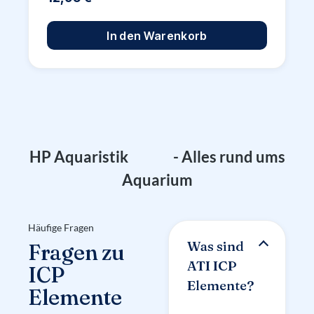
In den Warenkorb
Q
A
F
HP Aquaristik
- Alles rund ums
Aquarium
Häufige Fragen
Was sind
Fragen zu
ATI ICP
ICP
Elemente?
Elemente