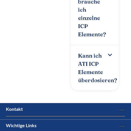
brauche
ich
einzelne
ICP
Elemente?
Kann ich
ATI ICP
Elemente
überdosieren?
Kontakt
Wichtige Links