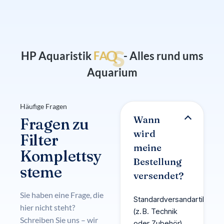
s
Q
A
F
HP Aquaristik
- Alles rund ums
Aquarium
Häufige Fragen
Wann
Fragen zu
wird
Filter
meine
Komplettsy
Bestellung
steme
versendet?
Sie haben eine Frage, die
Standardversandartikel
hier nicht steht?
(z. B. Technik
Schreiben Sie uns – wir
oder Zubehör)