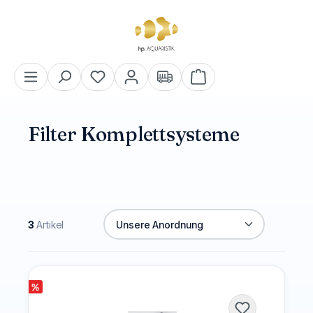
alt springen
Warenkorb enthält 0 Pos
Filter Komplettsysteme
3
Artikel
%