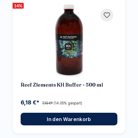
14
%
Reef Zlements KH Buffer - 500 ml
6,18 €*
7,19 €*
(14.05% gespart)
In den Warenkorb