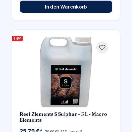
In den Warenkorb
14
%
Reef Zlements S Sulphur - 5 L - Macro
Elements
25,79 €*
29,99 €*
(14% gespart)