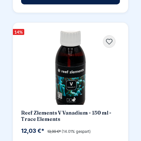
14
%
Reef Zlements V Vanadium - 150 ml -
Trace Elements
12,03 €*
13,99 €*
(14.01% gespart)