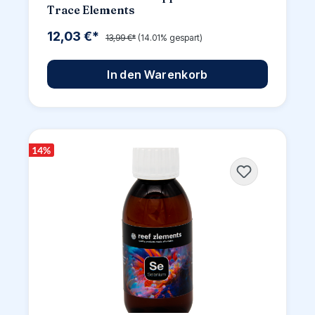
Trace Elements
12,03 €*
13,99 €*
(14.01% gespart)
In den Warenkorb
14
%