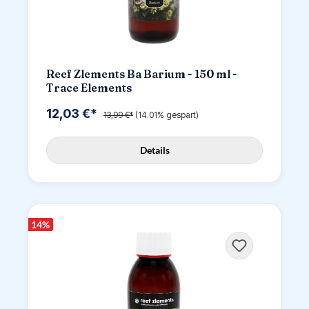
Reef Zlements Ba Barium - 150 ml -
Trace Elements
12,03 €*
13,99 €*
(14.01% gespart)
Details
14
%