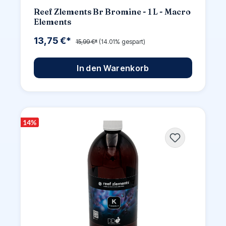
Reef Zlements Br Bromine - 1 L - Macro
Elements
13,75 €*
15,99 €*
(14.01% gespart)
In den Warenkorb
14
%