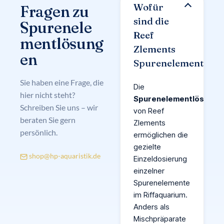
Wofür
Fragen zu
sind die
Spurenele
Reef
mentlösung
Zlements
en
Spurenelementlösu
Sie haben eine Frage, die
Die
hier nicht steht?
Spurenelementlösunge
Schreiben Sie uns – wir
von Reef
beraten Sie gern
Zlements
persönlich.
ermöglichen die
gezielte
shop@hp-aquaristik.de
Einzeldosierung
einzelner
Spurenelemente
im Riffaquarium.
Anders als
Mischpräparate