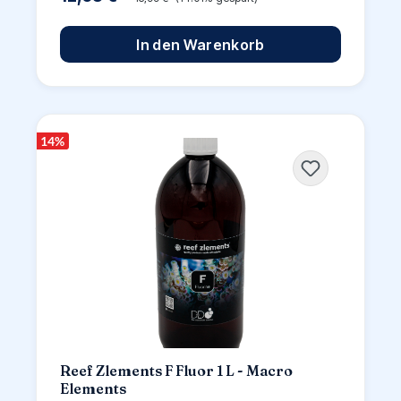
In den Warenkorb
14
%
Reef Zlements F Fluor 1 L - Macro
Elements