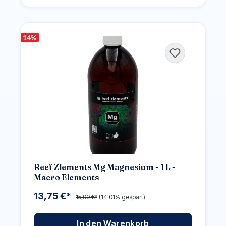
14
%
Reef Zlements Mg Magnesium - 1 L -
Macro Elements
13,75 €*
15,99 €*
(14.01% gespart)
In den Warenkorb