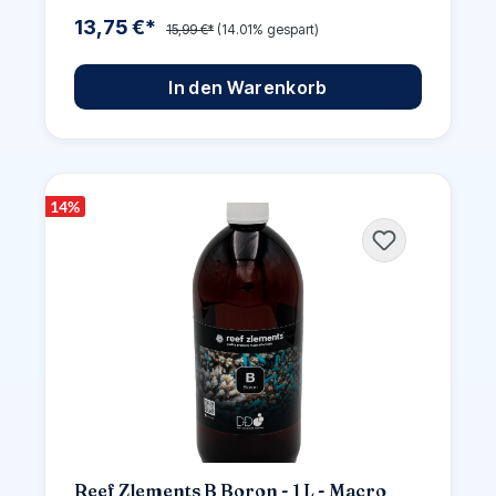
13,75 €*
15,99 €*
(14.01% gespart)
In den Warenkorb
14
%
Reef Zlements B Boron - 1 L - Macro