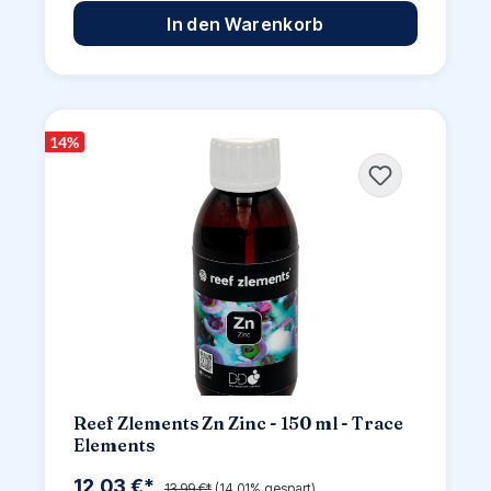
In den Warenkorb
14
%
Reef Zlements Zn Zinc - 150 ml - Trace
Elements
12,03 €*
13,99 €*
(14.01% gespart)