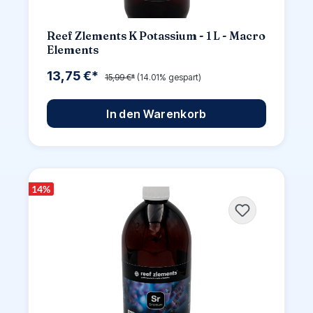
Reef Zlements K Potassium - 1 L - Macro
Elements
13,75 €*
15,99 €*
(14.01% gespart)
In den Warenkorb
14
%