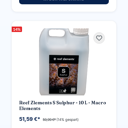
14
%
Reef Zlements S Sulphur - 10 L - Macro
Elements
51,59 €*
59,99 €*
(14% gespart)