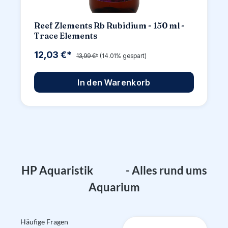
Reef Zlements Rb Rubidium - 150 ml -
Trace Elements
12,03 €*
13,99 €*
(14.01% gespart)
In den Warenkorb
Q
A
F
HP Aquaristik
- Alles rund ums
Aquarium
Häufige Fragen