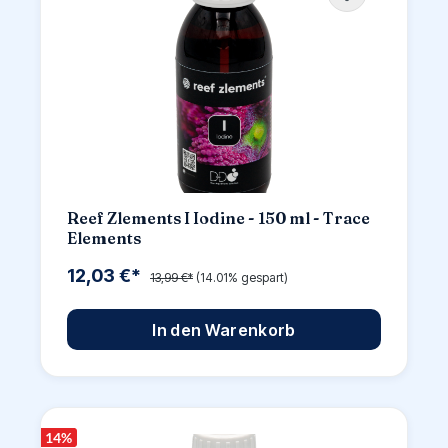
Reef Zlements I Iodine - 150 ml - Trace
Elements
12,03 €*
13,99 €*
(14.01% gespart)
In den Warenkorb
14
%