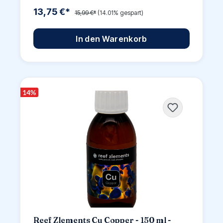
13,75 €*
15,99 €*
(14.01% gespart)
In den Warenkorb
14
%
Reef Zlements Cu Copper - 150 ml -