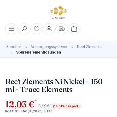
alt springen
Warenkorb enthält 0 Pos
Zubehör
Versorgungssysteme
Reef Zlements
Spurenelementlösungen
Bildergalerie überspringen
Reef Zlements Ni Nickel - 150
ml - Trace Elements
*
12,03 €
*
13,99 €
(14.01% gespart)
Inhalt:
0.15 Liter
(80,20 €* / 1 Liter)