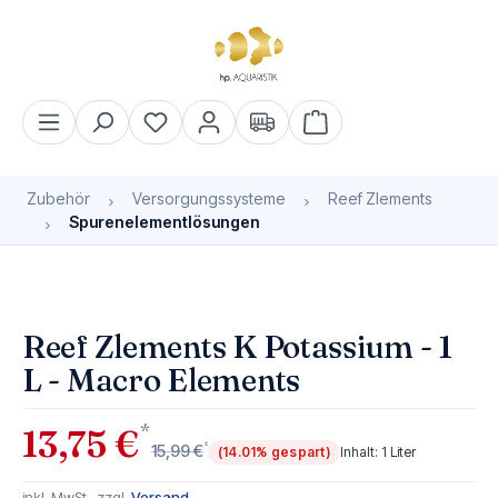
alt springen
Warenkorb enthält 0 Pos
Zubehör
Versorgungssysteme
Reef Zlements
Spurenelementlösungen
Bildergalerie überspringen
Reef Zlements K Potassium - 1
L - Macro Elements
*
13,75 €
*
15,99 €
(14.01% gespart)
Inhalt:
1 Liter
inkl. MwSt., zzgl.
Versand