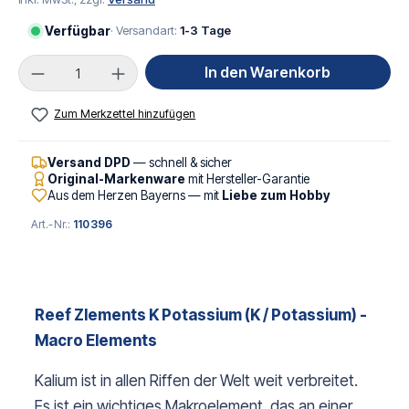
Verfügbar
· Versandart:
1-3 Tage
Produkt Anzahl: Gib den gewünschten Wert ei
In den Warenkorb
Zum Merkzettel hinzufügen
Versand DPD
— schnell & sicher
Original-Markenware
mit Hersteller-Garantie
Aus dem Herzen Bayerns — mit
Liebe zum Hobby
Art.-Nr.:
110396
Reef Zlements K Potassium
(K / Potassium) -
Macro Elements
Kalium ist in allen Riffen der Welt weit verbreitet.
Es ist ein wichtiges Makroelement, das an einer