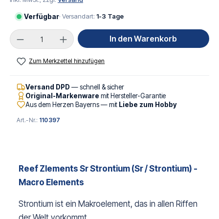
Verfügbar
· Versandart:
1-3 Tage
Produkt Anzahl: Gib den gewünschten Wert ei
In den Warenkorb
Zum Merkzettel hinzufügen
Versand DPD
— schnell & sicher
Original-Markenware
mit Hersteller-Garantie
Aus dem Herzen Bayerns — mit
Liebe zum Hobby
Art.-Nr.:
110397
Reef Zlements Sr Strontium
(Sr / Strontium) -
Macro Elements
Strontium ist ein Makroelement, das in allen Riffen
der Welt vorkommt.