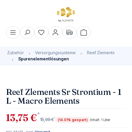
alt springen
Warenkorb enthält 0 Pos
Zubehör
Versorgungssysteme
Reef Zlements
Spurenelementlösungen
Bildergalerie überspringen
Reef Zlements Sr Strontium - 1
L - Macro Elements
*
13,75 €
*
15,99 €
(14.01% gespart)
Inhalt:
1 Liter
inkl. MwSt., zzgl.
Versand