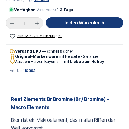
Verfügbar
· Versandart:
1-3 Tage
Produkt Anzahl: Gib den gewünschten Wert ei
In den Warenkorb
Zum Merkzettel hinzufügen
Versand DPD
— schnell & sicher
Original-Markenware
mit Hersteller-Garantie
Aus dem Herzen Bayerns — mit
Liebe zum Hobby
Art.-Nr.:
110393
Reef Zlements Br Bromine
(Br / Bromine) -
Macro Elements
Brom ist ein Makroelement, das in allen Riffen der
Welt vorkommt.