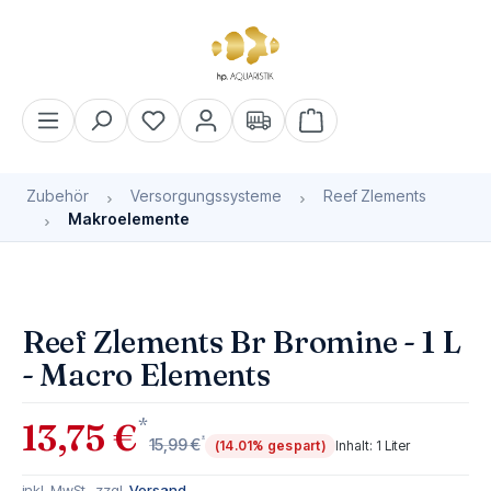
alt springen
Warenkorb enthält 0 Pos
Zubehör
Versorgungssysteme
Reef Zlements
Makroelemente
Bildergalerie überspringen
Reef Zlements Br Bromine - 1 L
- Macro Elements
*
13,75 €
*
15,99 €
(14.01% gespart)
Inhalt:
1 Liter
inkl. MwSt., zzgl.
Versand