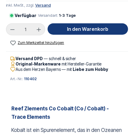
inkl. MwSt., zzgl.
Versand
Verfügbar
· Versandart:
1-3 Tage
Produkt Anzahl: Gib den gewünschten Wert ei
In den Warenkorb
Zum Merkzettel hinzufügen
Versand DPD
— schnell & sicher
Original-Markenware
mit Hersteller-Garantie
Aus dem Herzen Bayerns — mit
Liebe zum Hobby
Art.-Nr.:
110402
Reef Zlements Co Cobalt
(Co / Cobalt) -
Trace Elements
Kobalt ist ein Spurenelement, das in den Ozeanen