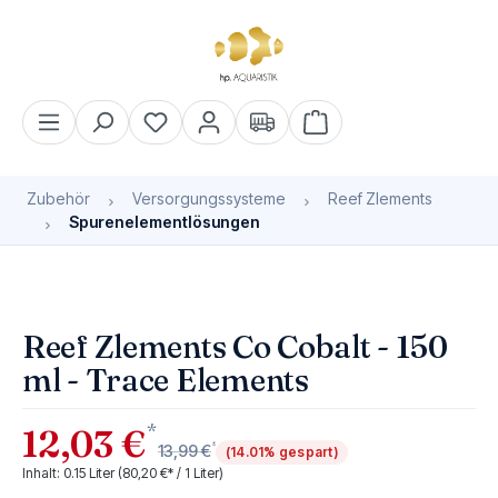
alt springen
Warenkorb enthält 0 Pos
Zubehör
Versorgungssysteme
Reef Zlements
Spurenelementlösungen
Bildergalerie überspringen
Reef Zlements Co Cobalt - 150
ml - Trace Elements
*
12,03 €
*
13,99 €
(14.01% gespart)
Inhalt:
0.15 Liter
(80,20 €* / 1 Liter)