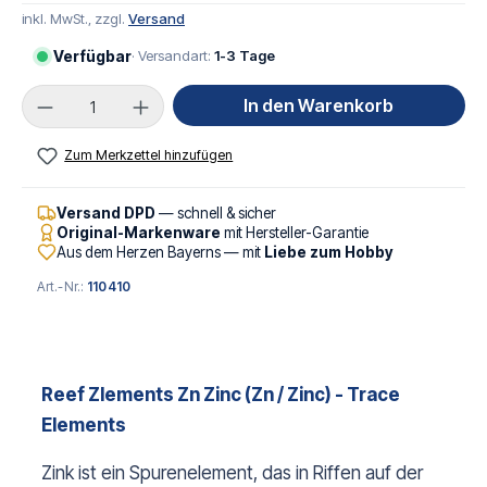
inkl. MwSt., zzgl.
Versand
Verfügbar
· Versandart:
1-3 Tage
Produkt Anzahl: Gib den gewünschten Wert ei
In den Warenkorb
Zum Merkzettel hinzufügen
Versand DPD
— schnell & sicher
Original-Markenware
mit Hersteller-Garantie
Aus dem Herzen Bayerns — mit
Liebe zum Hobby
Art.-Nr.:
110410
Reef Zlements Zn Zinc
(Zn / Zinc) - Trace
Elements
Zink ist ein Spurenelement, das in Riffen auf der