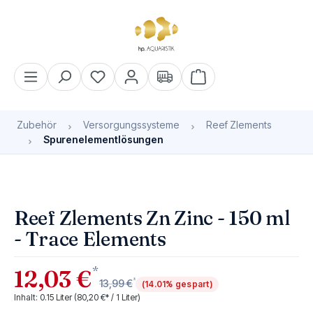
alt springen
Warenkorb enthält 0 Pos
Zubehör
Versorgungssysteme
Reef Zlements
Spurenelementlösungen
Bildergalerie überspringen
Reef Zlements Zn Zinc - 150 ml
- Trace Elements
*
12,03 €
*
13,99 €
(14.01% gespart)
Inhalt:
0.15 Liter
(80,20 €* / 1 Liter)