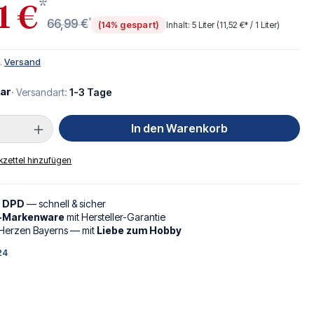
*
1 €
*
66,99 €
(14% gespart)
Inhalt:
5 Liter
(11,52 €* / 1 Liter)
l.
Versand
ar
· Versandart:
1-3 Tage
Anzahl: Gib den gewünschten Wert ein oder
In den Warenkorb
zettel hinzufügen
d DPD
— schnell & sicher
l-Markenware
mit Hersteller-Garantie
Herzen Bayerns — mit
Liebe zum Hobby
24