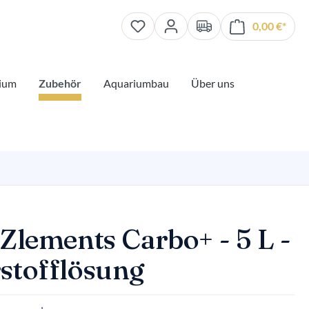
0,00 €*
Waren
ium
Zubehör
Aquariumbau
Über uns
Zlements Carbo+ - 5 L -
stofflösung