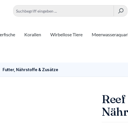
rfische
Korallen
Wirbellose Tiere
Meerwasseraquar
Futter, Nährstoffe & Zusätze
Reef 
Nähr