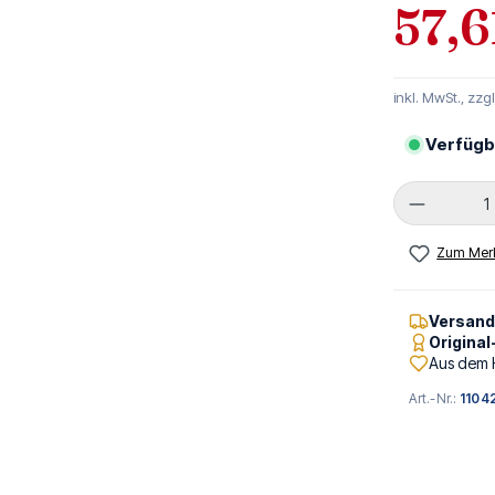
57,6
inkl. MwSt., zzg
Verfügb
Produkt 
Zum Merk
Versan
Origina
Aus dem 
Art.-Nr.:
1104