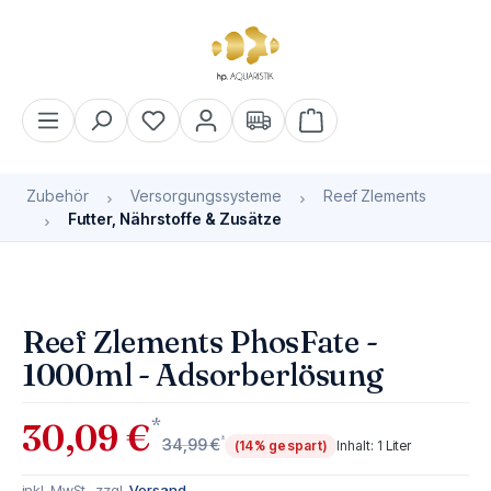
alt springen
Warenkorb enthält 0 Pos
Zubehör
Versorgungssysteme
Reef Zlements
Futter, Nährstoffe & Zusätze
Bildergalerie überspringen
Reef Zlements PhosFate -
1000ml - Adsorberlösung
*
30,09 €
*
34,99 €
(14% gespart)
Inhalt:
1 Liter
inkl. MwSt., zzgl.
Versand