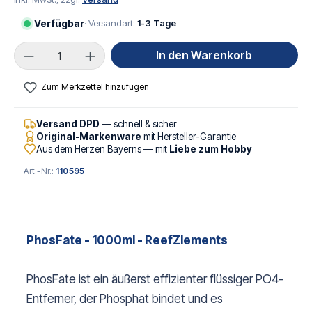
Verfügbar
· Versandart:
1-3 Tage
Produkt Anzahl: Gib den gewünschten Wert ei
In den Warenkorb
Zum Merkzettel hinzufügen
Versand DPD
— schnell & sicher
Original-Markenware
mit Hersteller-Garantie
Aus dem Herzen Bayerns — mit
Liebe zum Hobby
Art.-Nr.:
110595
PhosFate - 1000ml - ReefZlements
PhosFate ist ein äußerst effizienter flüssiger PO4-
Entferner, der Phosphat bindet und es