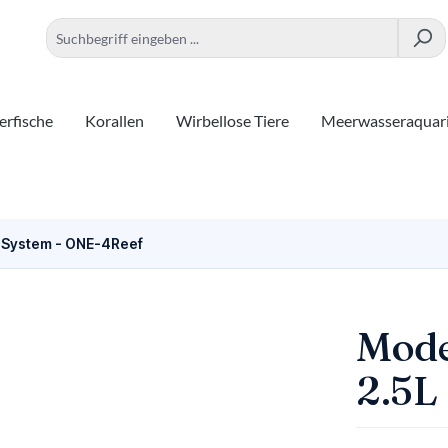
rfische
Korallen
Wirbellose Tiere
Meerwasseraquar
System - ONE-4Reef
Mode
2.5L