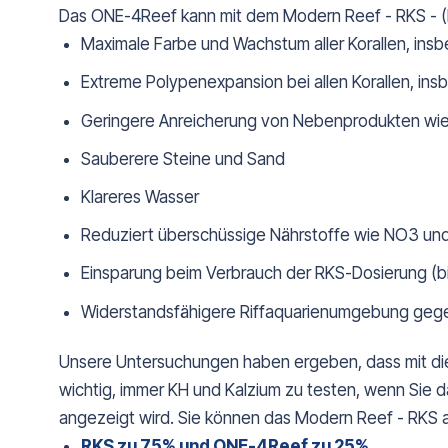
Das ONE-4Reef kann mit dem Modern Reef - RKS - (R
Maximale Farbe und Wachstum aller Korallen, in
Extreme Polypenexpansion bei allen Korallen, in
Geringere Anreicherung von Nebenprodukten wie 
Sauberere Steine und Sand
Klareres Wasser
Reduziert überschüssige Nährstoffe wie NO3 un
Einsparung beim Verbrauch der RKS-Dosierung (bi
Widerstandsfähigere Riffaquarienumgebung gege
Unsere Untersuchungen haben ergeben, dass mit die
wichtig, immer KH und Kalzium zu testen, wenn Sie
angezeigt wird. Sie können das Modern Reef - RKS 
RKS zu 75% und ONE-4Reef zu 25%