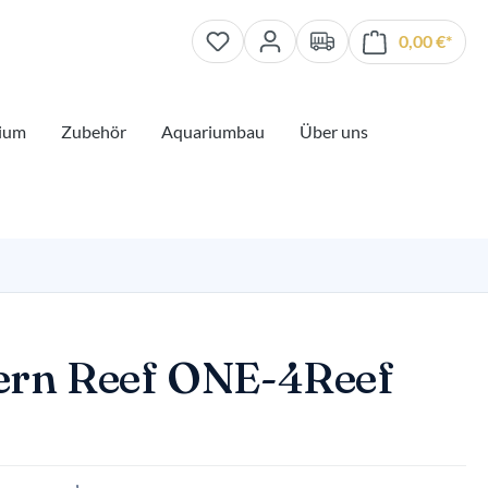
0,00 €*
Waren
ium
Zubehör
Aquariumbau
Über uns
rn Reef ONE-4Reef