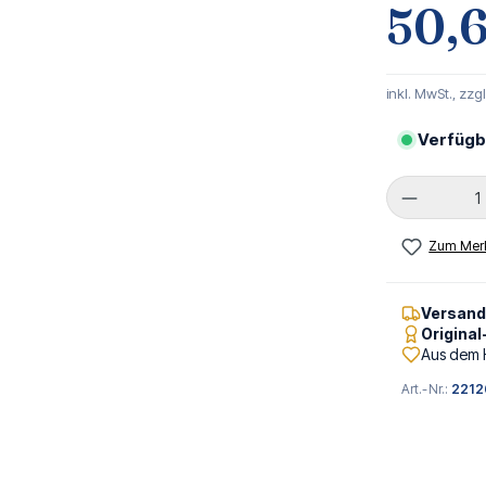
50,6
inkl. MwSt., zzg
Verfügb
Produkt 
Zum Merk
Versan
Origina
Aus dem 
Art.-Nr.:
2212