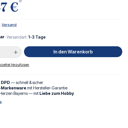
*
7 €
l.
Versand
ar
· Versandart:
1-3 Tage
Anzahl: Gib den gewünschten Wert ein oder
In den Warenkorb
zettel hinzufügen
d DPD
— schnell & sicher
l-Markenware
mit Hersteller-Garantie
Herzen Bayerns — mit
Liebe zum Hobby
6