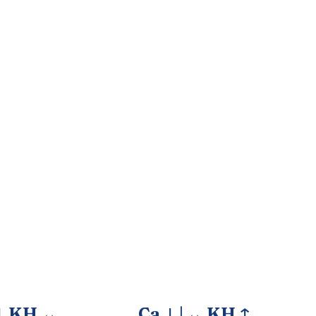
↓ KH ↔
Ca ↓
|
↔
KH ↑