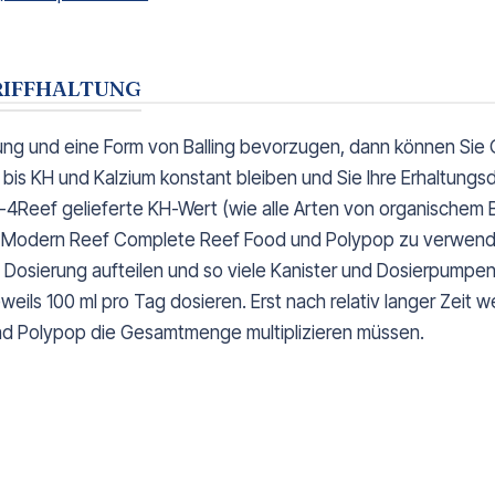
RIFFHALTUNG
rung und eine Form von Balling bevorzugen, dann können Sie
r, bis KH und Kalzium konstant bleiben und Sie Ihre Erhaltu
-4Reef gelieferte KH-Wert (wie alle Arten von organischem Ba
ht, Modern Reef Complete Reef Food und Polypop zu verwende
ie Dosierung aufteilen und so viele Kanister und Dosierpump
eils 100 ml pro Tag dosieren. Erst nach relativ langer Zeit 
d Polypop die Gesamtmenge multiplizieren müssen.