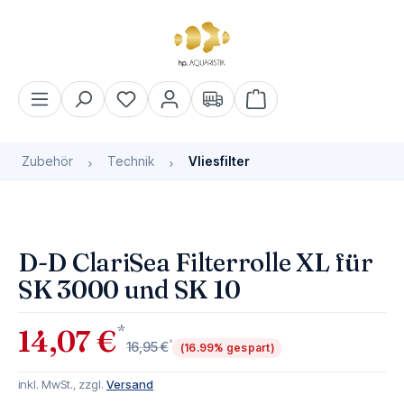
alt springen
Warenkorb enthält 0 Pos
Zubehör
Technik
Vliesfilter
Bildergalerie überspringen
D-D ClariSea Filterrolle XL für
SK 3000 und SK 10
*
14,07 €
*
16,95 €
(16.99% gespart)
inkl. MwSt., zzgl.
Versand