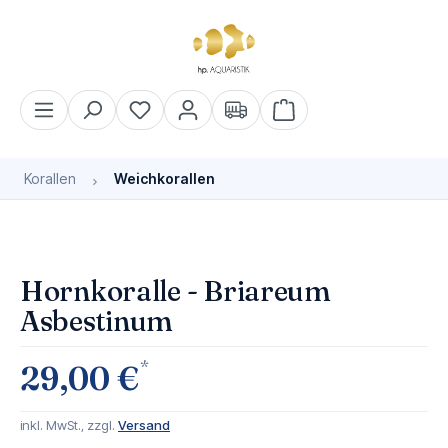
alt springen
Warenkorb enthält 0 Pos
Korallen
Weichkorallen
Bildergalerie überspringen
Hornkoralle - Briareum
Asbestinum
*
29,00 €
inkl. MwSt., zzgl.
Versand