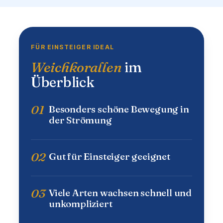
FÜR EINSTEIGER IDEAL
Weichkorallen
im
Überblick
01
Besonders schöne Bewegung in
der Strömung
02
Gut für Einsteiger geeignet
03
Viele Arten wachsen schnell und
unkompliziert