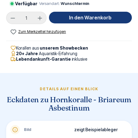
Verfügbar
· Versandart:
Wunschtermin
Produkt Anzahl: Gib den gewünschten Wert ei
In den Warenkorb
Zum Merkzettel hinzufügen
Korallen aus
unserem Showbecken
20+ Jahre
Aquaristik-Erfahrung
Lebendankunft-Garantie
inklusive
DETAILS AUF EINEN BLICK
Eckdaten zu Hornkoralle - Briareum
Asbestinum
Bild
zeigt Beispielableger