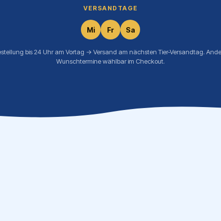
VERSANDTAGE
Mi
Fr
Sa
estellung bis 24 Uhr am Vortag → Versand am nächsten Tier-Versandtag. Ande
Wunschtermine wählbar im Checkout.