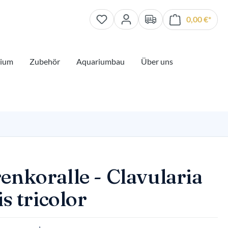
0,00 €*
Waren
rium
Zubehör
Aquariumbau
Über uns
enkoralle - Clavularia
is tricolor