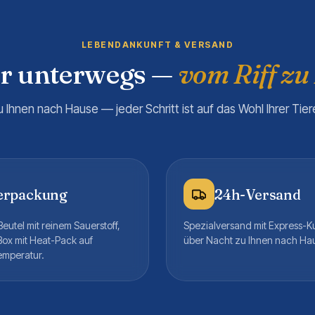
LEBENDANKUNFT & VERSAND
er unterwegs —
vom Riff zu
u Ihnen nach Hause — jeder Schritt ist auf das Wohl Ihrer Tie
erpackung
24h-Versand
eutel mit reinem Sauerstoff,
Spezialversand mit Express-K
Box mit Heat-Pack auf
über Nacht zu Ihnen nach Ha
emperatur.