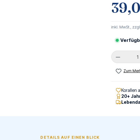
39,
inkl. MwSt., zzg
Verfügb
Produkt 
Zum Merk
Korallen 
20+ Jah
Lebenda
DETAILS AUF EINEN BLICK