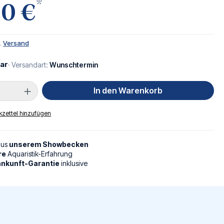
*
00 €
l.
Versand
ar
· Versandart:
Wunschtermin
Anzahl: Gib den gewünschten Wert ein oder
In den Warenkorb
zettel hinzufügen
aus
unserem Showbecken
re
Aquaristik-Erfahrung
nkunft-Garantie
inklusive