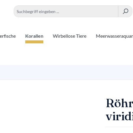
rfische
Korallen
Wirbellose Tiere
Meerwasseraqua
Röhr
virid