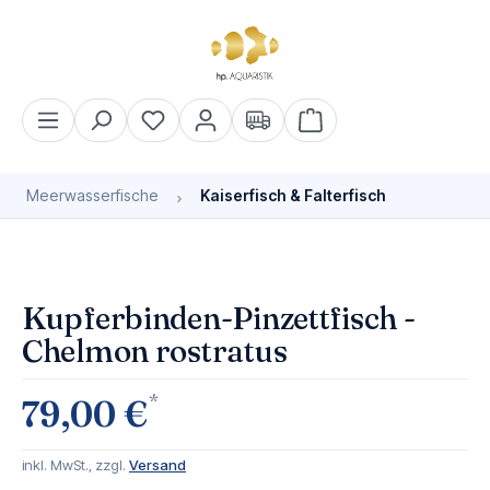
alt springen
Warenkorb enthält 0 Pos
Meerwasserfische
Kaiserfisch & Falterfisch
Bildergalerie überspringen
Kupferbinden-Pinzettfisch -
Chelmon rostratus
*
79,00 €
inkl. MwSt., zzgl.
Versand