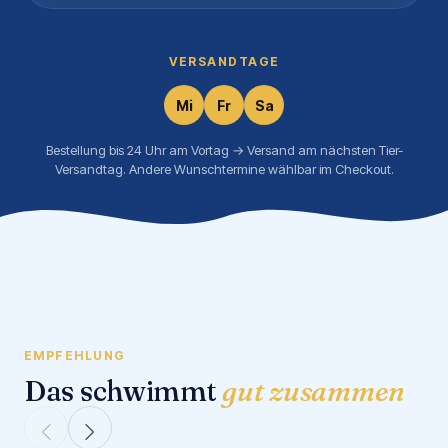
VERSANDTAGE
Mi
Fr
Sa
Bestellung bis 24 Uhr am Vortag → Versand am nächsten Tier-
Versandtag. Andere Wunschtermine wählbar im Checkout.
EMPFEHLUNG
Das schwimmt
gut zusammen