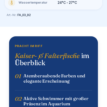
Wassertemperatur
24°C - 27°C
Art.-Nr.:
FA_03_92
PRACHT IM RIFF
Kaiser- & Falterfische
im
Überblick
01
Atemberaubende Farben und
elegante Erscheinung
02
Aktive Schwimmer mit großer
Präsenz im Aquarium