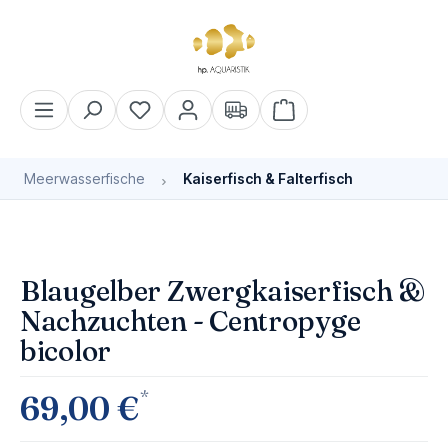
alt springen
Warenkorb enthält 0 Pos
Meerwasserfische
Kaiserfisch & Falterfisch
Bildergalerie überspringen
Blaugelber Zwergkaiserfisch &
Nachzuchten - Centropyge
bicolor
*
69,00 €