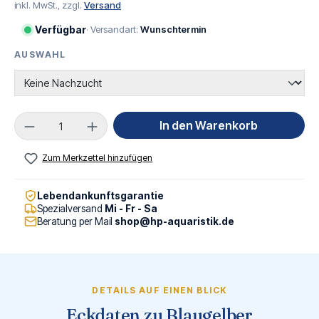
inkl. MwSt., zzgl.
Versand
Verfügbar
· Versandart:
Wunschtermin
AUSWAHL
AUSWÄHLEN
Produkt Anzahl: Gib den gewünschten Wert ei
In den Warenkorb
Zum Merkzettel hinzufügen
Lebendankunftsgarantie
Spezialversand
Mi - Fr - Sa
Beratung per Mail
shop@hp-aquaristik.de
DETAILS AUF EINEN BLICK
Eckdaten zu Blaugelber