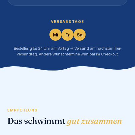
VERSANDTAGE
Mi
Fr
Sa
Bestellung bis 24 Uhr am Vortag → Versand am nächsten Tier-
Versandtag. Andere Wunschtermine wählbar im Checkout.
EMPFEHLUNG
Das schwimmt
gut zusammen