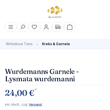
alt springen
Warenkorb enthält 0 Pos
Wirbellose Tiere
Krebs & Garnele
Bildergalerie überspringen
Wurdemanns Garnele -
Lysmata wurdemanni
*
24,00 €
inkl. MwSt., zzgl.
Versand