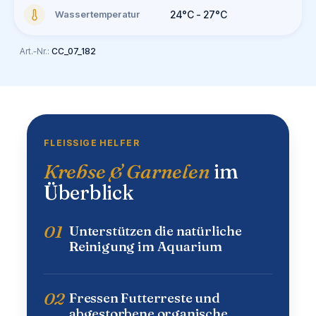
Wassertemperatur
24°C - 27°C
Art.-Nr.:
CC_07_182
FLEISSIGE HELFER
Krebse & Garnelen
im
Überblick
01
Unterstützen die natürliche
Reinigung im Aquarium
02
Fressen Futterreste und
abgestorbene organische