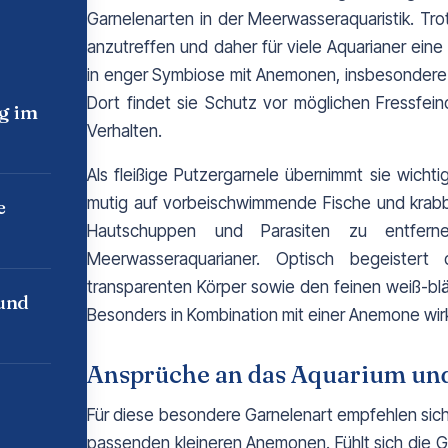
Garnelenarten in der Meerwasseraquaristik. Trot
anzutreffen und daher für viele Aquarianer eine
in enger Symbiose mit Anemonen, insbesondere
Dort findet sie Schutz vor möglichen Fressfeind
ng im
Verhalten.
Als fleißige Putzergarnele übernimmt sie wichti
mutig auf vorbeischwimmende Fische und krabbe
e
Hautschuppen und Parasiten zu entferne
Meerwasseraquarianer. Optisch begeistert 
transparenten Körper sowie den feinen weiß-blä
 und
Besonders in Kombination mit einer Anemone wirk
Ansprüche an das Aquarium und
Für diese besondere Garnelenart empfehlen sich 
passenden kleineren Anemonen. Fühlt sich die Garn