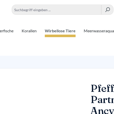
rfische
Korallen
Wirbellose Tiere
Meerwasseraqua
Pfef
Part
Ancy