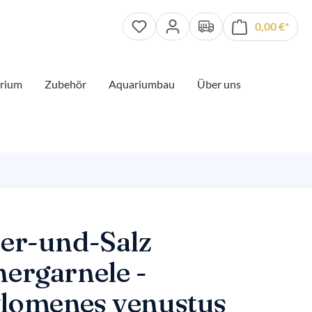
0,00 €*
Waren
rium
Zubehör
Aquariumbau
Über uns
fer-und-Salz
nergarnele -
lomenes venustus