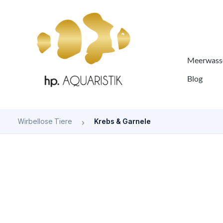
springen
Zur Hauptnavigation springen
Meerwasse
Blog
Wirbellose Tiere
Krebs & Garnele
Bildergalerie überspringen
Bald wieder verfügbar