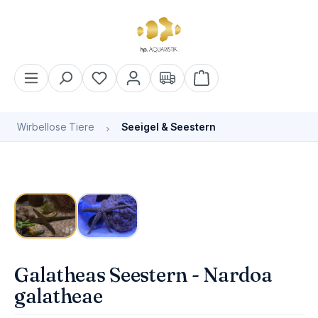
alt springen
Warenkorb enthält 0 Pos
Wirbellose Tiere
Seeigel & Seestern
Bildergalerie überspringen
Bald wieder verfügbar
Galatheas Seestern - Nardoa
galatheae