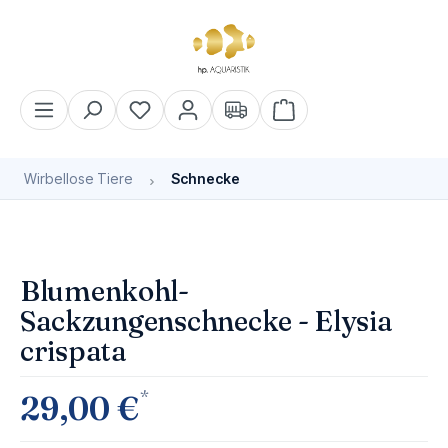
alt springen
Warenkorb enthält 0 Pos
Wirbellose Tiere
Schnecke
Bildergalerie überspringen
Blumenkohl-
Sackzungenschnecke - Elysia
crispata
*
29,00 €