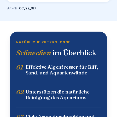
Art.-Nr.:
CC_22_187
NATÜRLICHE PUTZKOLONNE
Schnecken
im Überblick
01
Effektive Algenfresser für Riff,
Sand, und Aquarienwände
02
Unterstützen die natürliche
Reinigung des Aquariums
03
Viele Arten durchwühlen und