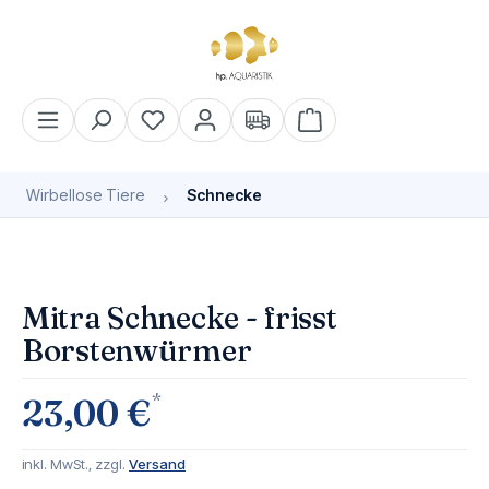
alt springen
Warenkorb enthält 0 Pos
Wirbellose Tiere
Schnecke
Bildergalerie überspringen
Mitra Schnecke - frisst
Borstenwürmer
*
23,00 €
inkl. MwSt., zzgl.
Versand