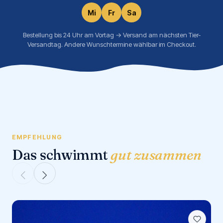
Mi
Fr
Sa
Bestellung bis 24 Uhr am Vortag → Versand am nächsten Tier-
Versandtag. Andere Wunschtermine wählbar im Checkout.
EMPFEHLUNG
Das schwimmt
gut zusammen