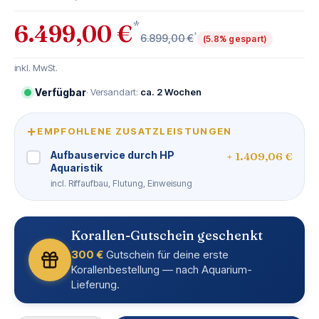
*
6.499,00 €
*
6.899,00 €
(5.8% gespart)
inkl. MwSt.
Verfügbar
· Versandart:
ca. 2 Wochen
+
EMPFOHLENE ZUSATZLEISTUNGEN
Aufbauservice durch HP
+ 1.409,06 €
Aquaristik
incl. Riffaufbau, Flutung, Einweisung
Korallen-Gutschein geschenkt
300 €
Gutschein für deine erste
Korallenbestellung — nach Aquarium-
Lieferung.