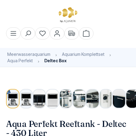
alt springen
Warenkorb enthält 0 Pos
Meerwasseraquarium
Aquarium Komplettset
Aqua Perfekt
Deltec Box
Bildergalerie überspringen
Aqua Perfekt Reeftank - Deltec
- 430 Liter