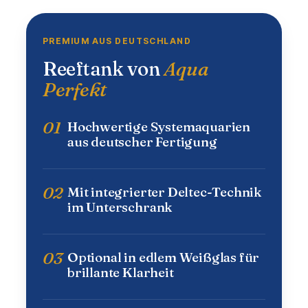
PREMIUM AUS DEUTSCHLAND
Reeftank von
Aqua
Perfekt
01
Hochwertige Systemaquarien
aus deutscher Fertigung
02
Mit integrierter Deltec-Technik
im Unterschrank
03
Optional in edlem Weißglas für
brillante Klarheit