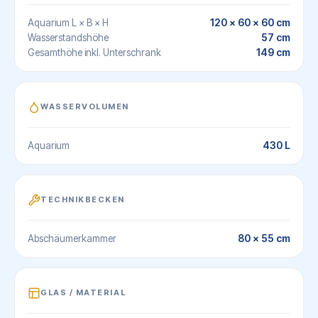
120 × 60 × 60 cm
Aquarium L × B × H
57 cm
Wasserstandshöhe
149 cm
Gesamthöhe inkl. Unterschrank
WASSERVOLUMEN
430 L
Aquarium
TECHNIKBECKEN
80 x 55 cm
Abschäumerkammer
GLAS / MATERIAL