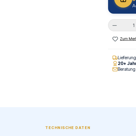
A
Produkt 
Zum Merk
Lieferun
20+ Jah
Beratung
TECHNISCHE DATEN