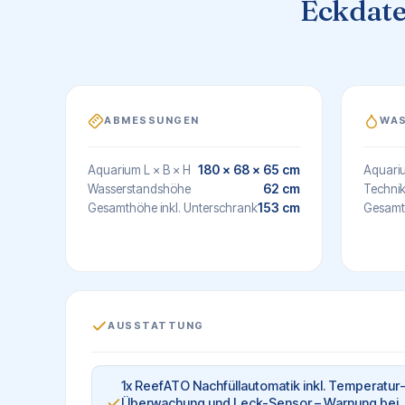
Eckdaten
ABMESSUNGEN
WA
180 × 68 × 65 cm
Aquarium L × B × H
Aquari
62 cm
Wasserstandshöhe
Techni
153 cm
Gesamthöhe inkl. Unterschrank
Gesamt
AUSSTATTUNG
1x ReefATO Nachfüllautomatik inkl. Temperatur
Überwachung und Leck-Sensor – Warnung bei