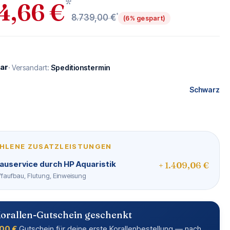
*
4,66 €
*
8.739,00 €
(6% gespart)
ar
· Versandart:
Speditionstermin
Schwarz
N
ß
HLENE ZUSATZLEISTUNGEN
auservice durch HP Aquaristik
+ 1.409,06 €
Riffaufbau, Flutung, Einweisung
orallen-Gutschein geschenkt
00 €
Gutschein für deine erste Korallenbestellung — nach