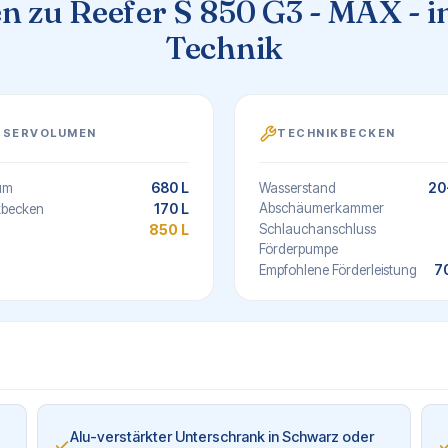
 zu Reefer S 850 G3 - MAX - in
Technik
SSERVOLUMEN
TECHNIKBECKEN
680 L
20
um
Wasserstand
170 L
Abschäumerkammer
kbecken
850 L
Schlauchanschluss
Förderpumpe
7
Empfohlene Förderleistung
-
Alu-verstärkter Unterschrank in Schwarz oder