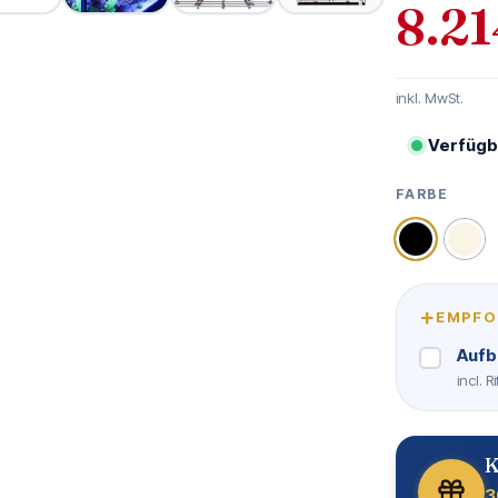
8.21
inkl. MwSt.
Verfügb
FARBE
AUSWÄHLE
Schwarz
Wei
+
EMPFO
Aufb
incl. 
K
3