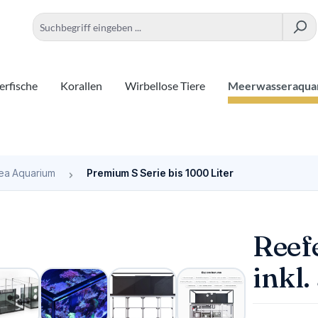
rfische
Korallen
Wirbellose Tiere
Meerwasseraqua
ea Aquarium
Premium S Serie bis 1000 Liter
Reef
inkl.