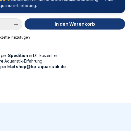
quarium-Lieferung.
Anzahl: Gib den gewünschten Wert ein oder
In den Warenkorb
zettel hinzufügen
g per
Spedition
in DT kostenfrei
re
Aquaristik-Erfahrung
 per Mail
shop@hp-aquaristik.de