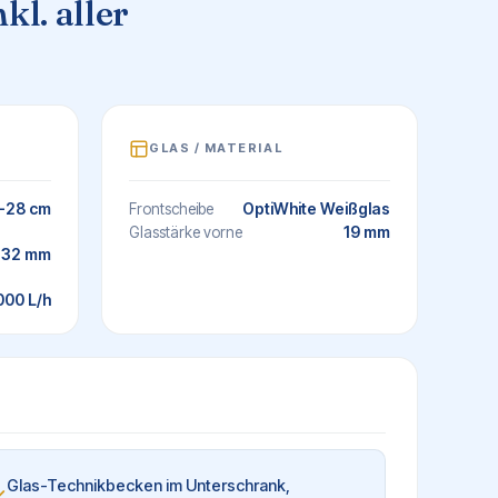
kl. aller
GLAS / MATERIAL
-28 cm
OptiWhite Weißglas
Frontscheibe
19 mm
Glasstärke vorne
32 mm
000 L/h
Glas-Technikbecken im Unterschrank,