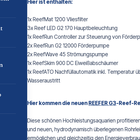
Hier ist enthalten:
1x ReefMat 1200 Vliesfilter
t
3x Reef LED G2 170 Hauptbeleuchtung
1x ReefRun Controller zur Steuerung von Förd
2x ReefRun G2 12000 Förderpumpe
2x ReefWave 45 Strömungspumpe
1x ReefSkim 900 DC Eiweißabschäumer
n
1x ReefATO Nachfüllautomatik inkl. Temperatur
Wasseraustritt
p
Hier kommen die neuen
REEFER G3
-Reef-R
Diese schönen Hochleistungsaquarien profitiere
und neuen, hydrodynamisch überlegenen Rohrleit
ermöglichen und gleichzeitig den Energieverbrau