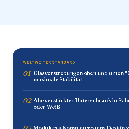
WELTWEITER STANDARD
01
Glasverstrebungen oben und unten f
maximale Stabilität
02
Alu-verstärkter Unterschrank in Sc
oder Weiß
03
Modulares Komplettsystem-Design 