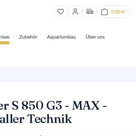
0,00 €*
Waren
rium
Zubehör
Aquariumbau
Über uns
er S 850 G3 - MAX -
 aller Technik