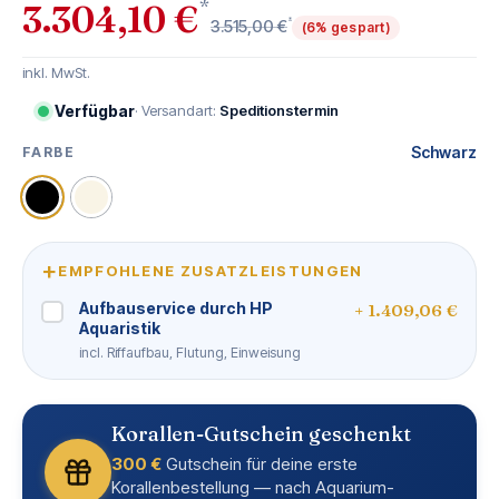
*
3.304,10 €
*
3.515,00 €
(6% gespart)
inkl. MwSt.
Verfügbar
· Versandart:
Speditionstermin
Schwarz
FARBE
AUSWÄHLEN
Schwarz
Weiß
+
EMPFOHLENE ZUSATZLEISTUNGEN
Aufbauservice durch HP
+ 1.409,06 €
Aquaristik
incl. Riffaufbau, Flutung, Einweisung
Korallen-Gutschein geschenkt
300 €
Gutschein für deine erste
Korallenbestellung — nach Aquarium-