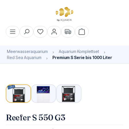
alt springen
Warenkorb enthält 0 Pos
Meerwasseraquarium
Aquarium Komplettset
Red Sea Aquarium
Premium S Serie bis 1000 Liter
Bildergalerie überspringen
Reefer S 550 G3