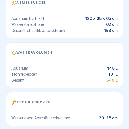
ABMESSUNGEN
120 × 68 × 65 cm
Aquarium L × B × H
62 cm
Wasserstandshöhe
153 cm
Gesamthöhe inkl. Unterschrank
WASSERVOLUMEN
448 L
Aquarium
101 L
Technikbecken
549 L
Gesamt
TECHNIKBECKEN
20-28 cm
Wasserstand Abschäumerkammer