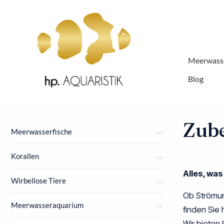
springen
Zur Hauptnavigation springen
Meerwasse
Blog
Zub
Meerwasserfische
Korallen
Alles, wa
Wirbellose Tiere
Ob Strömun
Meerwasseraquarium
finden Sie
Wir bieten