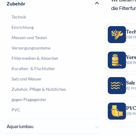
Zubehör
die Filterf
Technik
Einrichtung
Tec
Messen und Testen
266 P
Versorgungssysteme
Ver
Filtermedien & Absorber
509 P
Korallen- & Fischfutter
Salz und Wasser
Salz
62 Pr
Zubehör, Pflege & Nützliches
gegen Plagegeister
PV
PVC
255 P
Aquariumbau