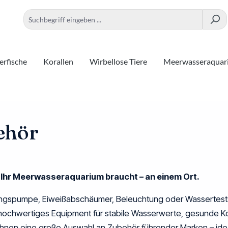
rfische
Korallen
Wirbellose Tiere
Meerwasseraquar
ehör
s Ihr Meerwasseraquarium braucht – an einem Ort.
gspumpe, Eiweißabschäumer, Beleuchtung oder Wassertests:
 hochwertiges Equipment für stabile Wasserwerte, gesunde Ko
 Ihnen eine große Auswahl an Zubehör führender Marken – idea