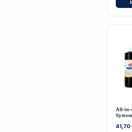
All-in
System
REEF E
41,70
Conce