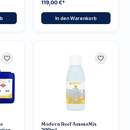
119,00 €*
rb
In den Warenkorb
ne
Modern Reef AmmoMix
ption
200ml