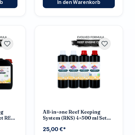
rb
In den Warenkorb
ng
All-in-one Reef Keeping
et REEF
System (RKS) 4×500 ml Set
h
REEF ENGINE CORE 7.7x High
25,00 €*
Concentrate