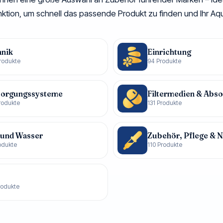
unktion, um schnell das passende Produkt zu finden und Ihr Aq
hnik
Einrichtung
rodukte
94 Produkte
sorgungssysteme
Filtermedien & Abs
rodukte
131 Produkte
 und Wasser
Zubehör, Pflege & N
odukte
110 Produkte
C
rodukte