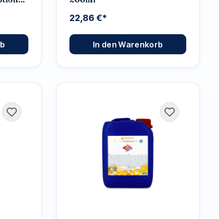
(RKS)
22,86 €*
rb
In den Warenkorb