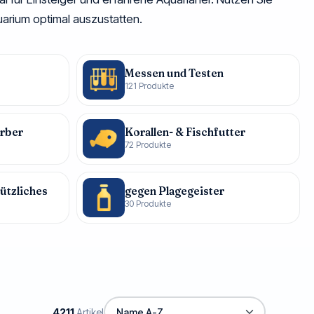
uarium optimal auszustatten.
Messen und Testen
121 Produkte
orber
Korallen- & Fischfutter
72 Produkte
ützliches
gegen Plagegeister
30 Produkte
4211
Artikel