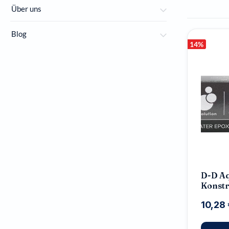
Über uns
Blog
14
%
D-D A
Konstr
10,28