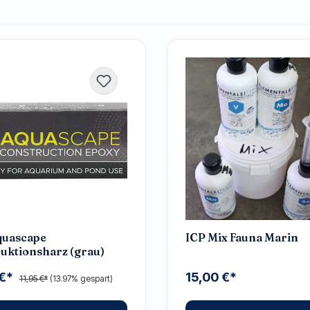
quascape
ICP Mix Fauna Marin
uktionsharz (grau)
 €*
15,00 €*
11,95 €*
(13.97% gespart)