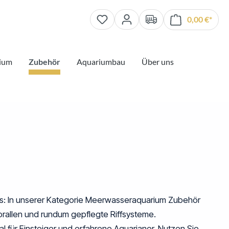
0,00 €*
Waren
ium
Zubehör
Aquariumbau
Über uns
 In unserer Kategorie
Meerwasseraquarium Zubehör
rallen und rundum gepflegte Riffsysteme.
l für Einsteiger und erfahrene Aquarianer. Nutzen Sie