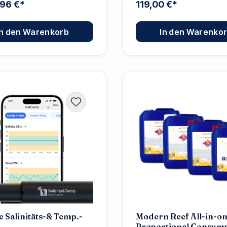
,96 €*
119,00 €*
In den Warenkorb
In den Warenko
e Salinitäts-& Temp.-
Modern Reef All-in-o
Proportional Consum