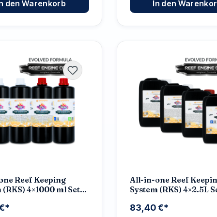
In den Warenkorb
In den Warenko
-one Reef Keeping
All-in-one Reef Keepi
 (RKS) 4×1000 ml Set
System (RKS) 4×2.5L S
NGINE CORE 7.7x High
ENGINE CORE 7.7x Hig
 €*
83,40 €*
ntrate
Concentrate