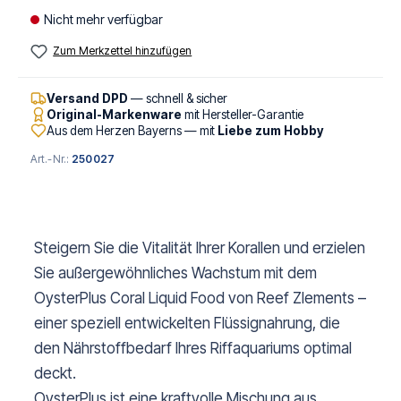
Nicht mehr verfügbar
Zum Merkzettel hinzufügen
Versand DPD
— schnell & sicher
Original-Markenware
mit Hersteller-Garantie
Aus dem Herzen Bayerns — mit
Liebe zum Hobby
Art.-Nr.:
250027
Steigern Sie die Vitalität Ihrer Korallen und erzielen
Sie außergewöhnliches Wachstum mit dem
OysterPlus Coral Liquid Food von Reef Zlements –
einer speziell entwickelten Flüssignahrung, die
den Nährstoffbedarf Ihres Riffaquariums optimal
deckt.
OysterPlus ist eine kraftvolle Mischung aus