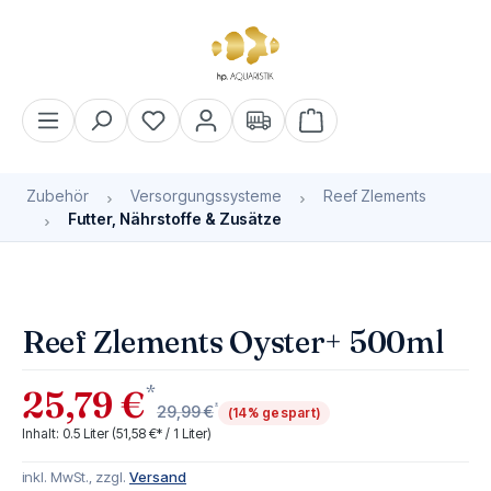
alt springen
Warenkorb enthält 0 Pos
Zubehör
Versorgungssysteme
Reef Zlements
Futter, Nährstoffe & Zusätze
Bildergalerie überspringen
Bald wieder verfügbar
Reef Zlements Oyster+ 500ml
*
25,79 €
*
29,99 €
(14% gespart)
Inhalt:
0.5 Liter
(51,58 €* / 1 Liter)
inkl. MwSt., zzgl.
Versand