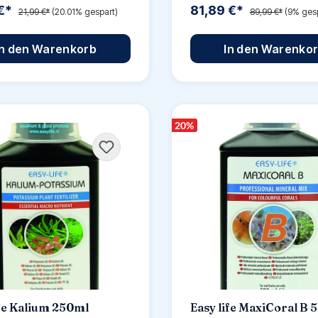
 €*
81,89 €*
21,99 €*
(20.01% gespart)
89,99 €*
(9% gesp
In den Warenkorb
In den Warenko
20
%
ife Kalium 250ml
Easy life MaxiCoral B