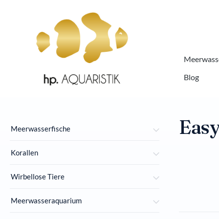
springen
Zur Hauptnavigation springen
Meerwasse
Blog
Easy
Meerwasserfische
Korallen
Wirbellose Tiere
Meerwasseraquarium