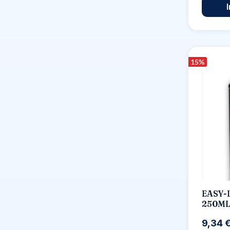
15
%
EASY-
250M
9,34 