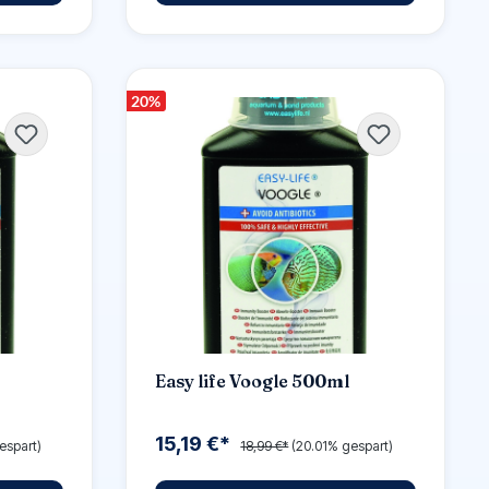
20
%
Easy life Voogle 500ml
15,19 €*
espart)
18,99 €*
(20.01% gespart)