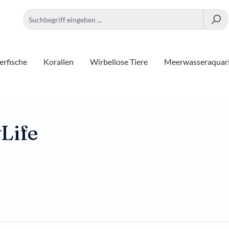
rfische
Korallen
Wirbellose Tiere
Meerwasseraquar
Life