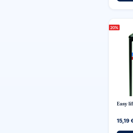
20
%
Easy l
15,19 