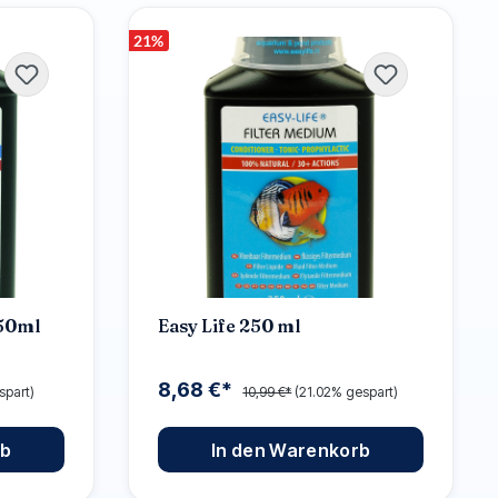
21
%
250ml
Easy Life 250 ml
8,68 €*
spart)
10,99 €*
(21.02% gespart)
rb
In den Warenkorb