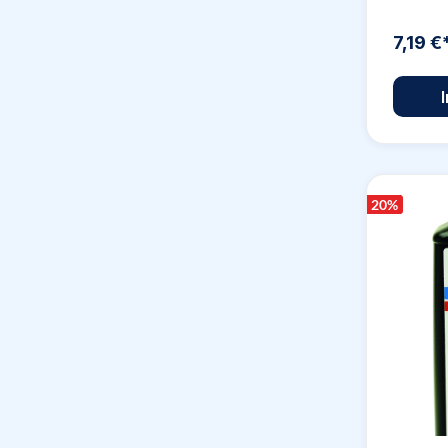
7,19 €
20
%