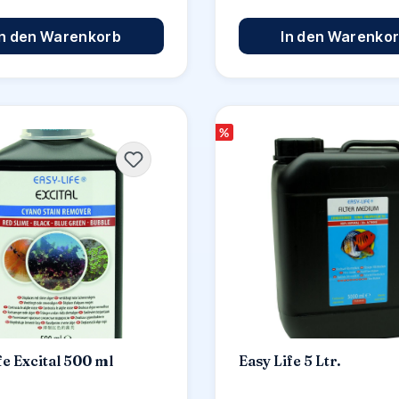
In den Warenkorb
In den Warenko
%
fe Excital 500 ml
Easy Life 5 Ltr.