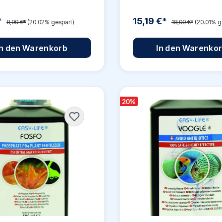
*
15,19 €*
8,99 €*
(20.02% gespart)
18,99 €*
(20.01% g
In den Warenkorb
In den Warenko
20
%