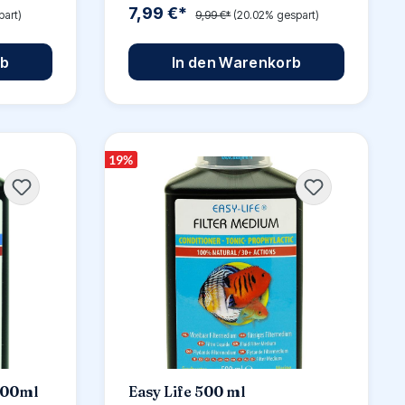
7,99 €*
art)
9,99 €*
(20.02% gespart)
rb
In den Warenkorb
19
%
 500ml
Easy Life 500 ml