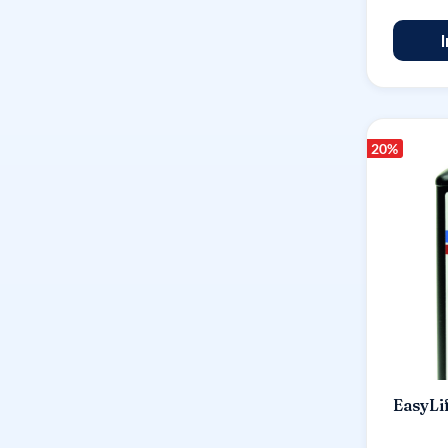
20
%
EasyLi