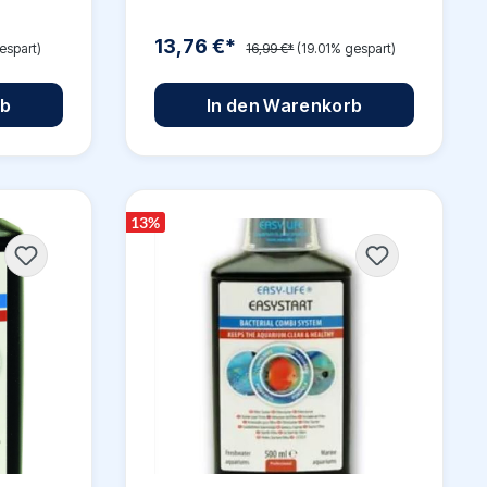
13,76 €*
espart)
16,99 €*
(19.01% gespart)
rb
In den Warenkorb
13
%