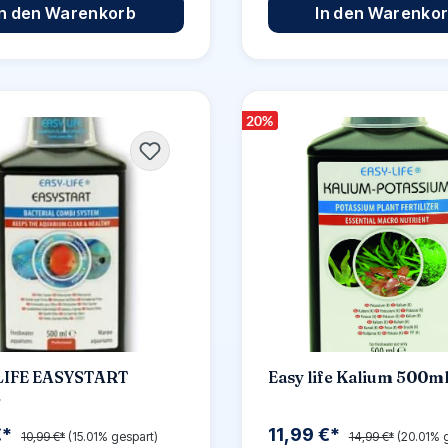
In den Warenkorb
In den Warenko
20
%
LIFE EASYSTART
Easy life Kalium 500m
L
€*
11,99 €*
10,99 €*
(15.01% gespart)
14,99 €*
(20.01% 