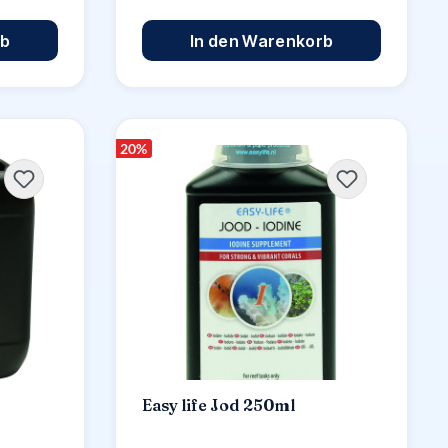
rb
In den Warenkorb
20
%
Easy life Jod 250ml