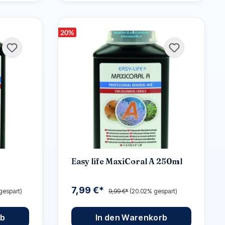
20
%
Easy life MaxiCoral A 250ml
7,99 €*
gespart)
9,99 €*
(20.02% gespart)
rb
In den Warenkorb