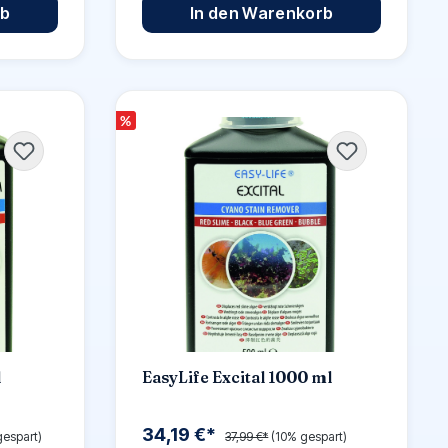
rb
In den Warenkorb
%
l
EasyLife Excital 1000 ml
34,19 €*
gespart)
37,99 €*
(10% gespart)