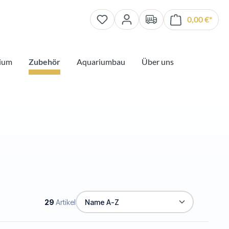
0,00 €*
Waren
ium
Zubehör
Aquariumbau
Über uns
29
Artikel