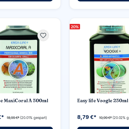
20
%
ife MaxiCoral A 500ml
Easy life Voogle 250ml
€*
8,79 €*
18,99 €*
(20.01% gespart)
10,99 €*
(20.02% g