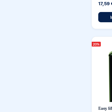
17,59
20
%
Easy l