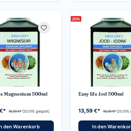
20
%
ife Magnesium 500ml
Easy life Jod 500ml
 €*
13,59 €*
16,99 €*
(20.01% gespart)
16,99 €*
(20.01% 
In den Warenkorb
In den Warenko