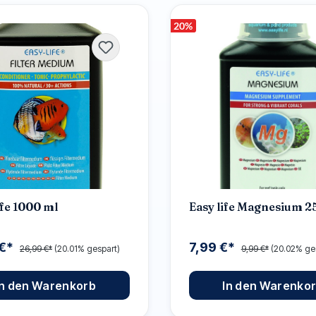
20
%
ife 1000 ml
Easy life Magnesium 
 €*
7,99 €*
26,99 €*
(20.01% gespart)
9,99 €*
(20.02% ge
In den Warenkorb
In den Warenko