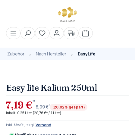
alt springen
Warenkorb enthält 0 Pos
Zubehör
Nach Hersteller
EasyLife
Bildergalerie überspringen
Easy life Kalium 250ml
*
7,19 €
*
8,99 €
(20.02% gespart)
Inhalt:
0.25 Liter
(28,76 €* / 1 Liter)
inkl. MwSt., zzgl.
Versand