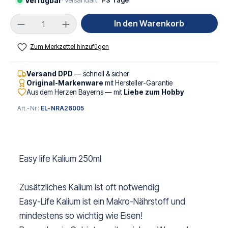
Verfügbar
· Versandart:
1-3 Tage
Produkt Anzahl: Gib den gewünschten Wert ei
In den Warenkorb
Zum Merkzettel hinzufügen
Versand DPD
— schnell & sicher
Original-Markenware
mit Hersteller-Garantie
Aus dem Herzen Bayerns — mit
Liebe zum Hobby
Art.-Nr.:
EL-NRA26005
Easy life Kalium 250ml
Zusätzliches Kalium ist oft notwendig
Easy-Life Kalium ist ein Makro-Nährstoff und
mindestens so wichtig wie Eisen!