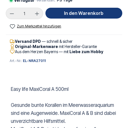
Verfügbar
· Versandart:
1-3 Tage
Produkt Anzahl: Gib den gewünschten Wert ei
In den Warenkorb
Zum Merkzettel hinzufügen
Versand DPD
— schnell & sicher
Original-Markenware
mit Hersteller-Garantie
Aus dem Herzen Bayerns — mit
Liebe zum Hobby
Art.-Nr.:
EL-NRA27011
Easy life MaxiCoral A 500ml
Gesunde bunte Korallen im Meerwasseraquarium
sind eine Augenweide. MaxiCoral A & B sind dabei
unverzichtbare Hilfsmittel.