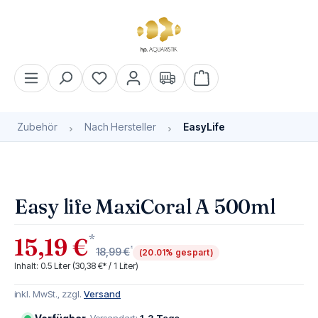
alt springen
Warenkorb enthält 0 Pos
Zubehör
Nach Hersteller
EasyLife
Bildergalerie überspringen
Easy life MaxiCoral A 500ml
*
15,19 €
*
18,99 €
(20.01% gespart)
Inhalt:
0.5 Liter
(30,38 €* / 1 Liter)
inkl. MwSt., zzgl.
Versand